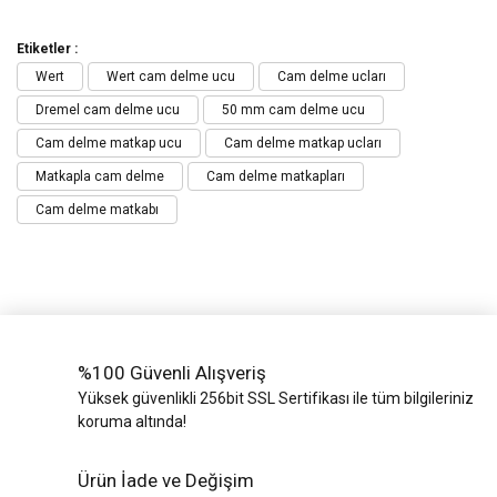
Etiketler :
Wert
Wert cam delme ucu
Cam delme ucları
Dremel cam delme ucu
50 mm cam delme ucu
Cam delme matkap ucu
Cam delme matkap ucları
Matkapla cam delme
Cam delme matkapları
Cam delme matkabı
%100 Güvenli Alışveriş
Yüksek güvenlikli 256bit SSL Sertifikası ile tüm bilgileriniz
koruma altında!
Ürün İade ve Değişim