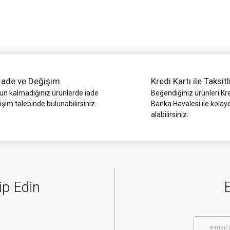
Yorum Yaz
İade ve Değişim
Kredi Kartı ile Taksitl
 kalmadığınız ürünlerde iade
Beğendiğiniz ürünleri Kre
işim talebinde bulunabilirsiniz.
Banka Havalesi ile kolay
alabilirsiniz.
Gönder
ip Edin
E