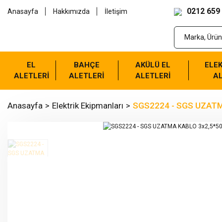
0212 659
Anasayfa
Hakkımızda
İletişim
EL
BAHÇE
AKÜLÜ EL
ELEK
ALETLERİ
ALETLERİ
ALETLERİ
AL
Anasayfa
Elektrik Ekipmanları
SGS2224 - SGS UZATMA