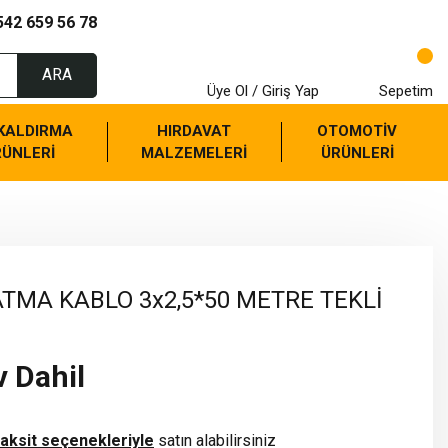
542 659 56 78
ARA
Üye Ol / Giriş Yap
Sepetim
 KALDIRMA
HIRDAVAT
OTOMOTİV
RÜNLERİ
MALZEMELERİ
ÜRÜNLERİ
ATMA KABLO 3x2,5*50 METRE TEKLİ
v Dahil
taksit seçenekleriyle
satın alabilirsiniz