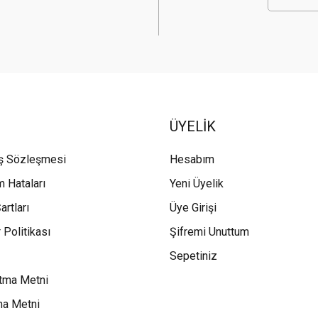
ÜYELİK
ış Sözleşmesi
Hesabım
m Hataları
Yeni Üyelik
artları
Üye Girişi
 Politikası
Şifremi Unuttum
Sepetiniz
tma Metni
ma Metni