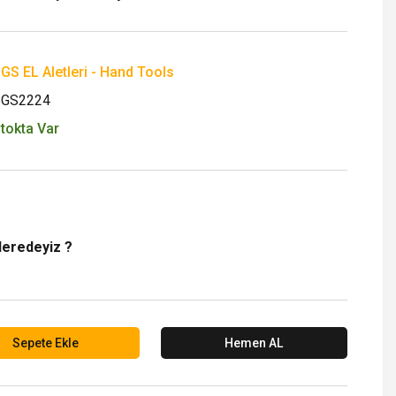
GS EL Aletleri - Hand Tools
SGS2224
tokta Var
Neredeyiz ?
Sepete Ekle
Hemen AL