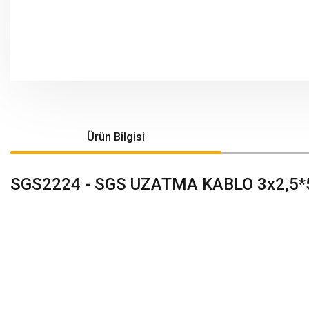
Ürün Bilgisi
SGS2224 - SGS UZATMA KABLO 3x2,5*5
Bu ürünün fiyat bilgisi, resim, ürün açıklamalarında ve diğer konularda yeters
Görüş ve önerileriniz için teşekkür ederiz.
Ürün resmi kalitesiz, bozuk veya görüntülenemiyor.