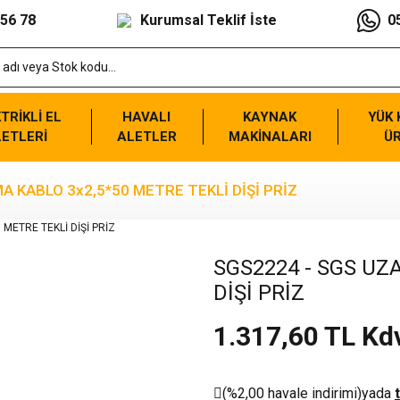
 56 78
Kurumsal Teklif İste
0
TRİKLİ EL
HAVALI
KAYNAK
YÜK
ETLERİ
ALETLER
MAKİNALARI
Ü
 KABLO 3x2,5*50 METRE TEKLİ DİŞİ PRİZ
SGS2224 - SGS UZ
DİŞİ PRİZ
1.317,60 TL Kd
(%2,00 havale indirimi)
yada