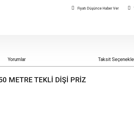
Fiyatı Düşünce Haber Ver
Yorumlar
Taksit Seçenekle
0 METRE TEKLİ DİŞİ PRİZ
iz gördüğünüz noktaları öneri formunu kullanarak tarafımıza iletebilirsiniz.
Bu ürüne ilk yorumu siz yapın!