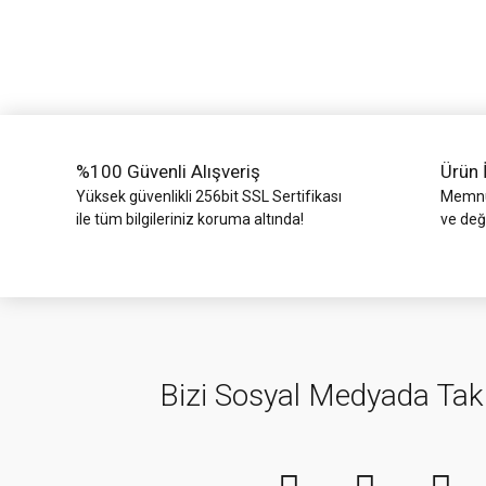
Ürün açıklamasında eksik bilgiler bulunuyor.
Ürün bilgilerinde hatalar bulunuyor.
Ürün fiyatı diğer sitelerden daha pahalı.
Bu ürüne benzer farklı alternatifler olmalı.
%100 Güvenli Alışveriş
Ürün 
Yüksek güvenlikli 256bit SSL Sertifikası
Memnun
ile tüm bilgileriniz koruma altında!
ve değ
Bizi Sosyal Medyada Tak