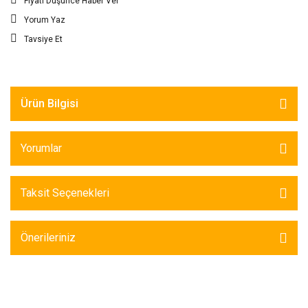
Fiyatı Düşünce Haber Ver
Yorum Yaz
Tavsiye Et
Ürün Bilgisi
Yorumlar
Taksit Seçenekleri
Önerileriniz