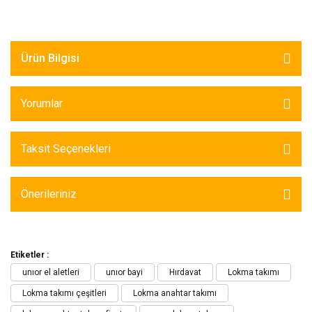
Ürün Bilgisi
Yorumlar
Taksit Seçenekleri
Önerileriniz
Etiketler :
unıor el aletleri
unıor bayi
Hırdavat
Lokma takımı
Lokma takımı çeşitleri
Lokma anahtar takımı