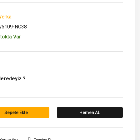
erka
W5109-NC38
tokta Var
Neredeyiz ?
Sepete Ekle
Hemen AL