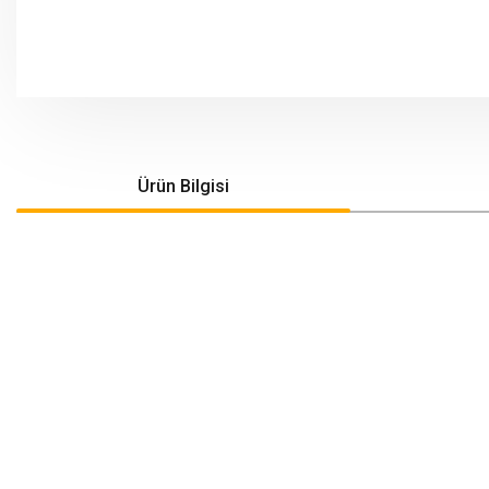
Ürün Bilgisi
Bu ürünün fiyat bilgisi, resim, ürün açıklamalarında ve diğer konularda yeters
Görüş ve önerileriniz için teşekkür ederiz.
Ürün resmi kalitesiz, bozuk veya görüntülenemiyor.
Ürün açıklamasında eksik bilgiler bulunuyor.
Ürün bilgilerinde hatalar bulunuyor.