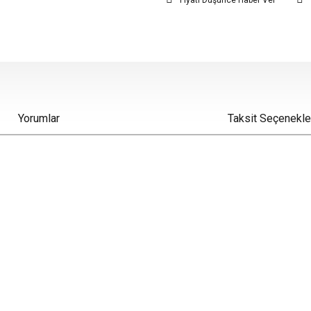
Fiyatı Düşünce Haber Ver
Yorumlar
Taksit Seçenekle
iz gördüğünüz noktaları öneri formunu kullanarak tarafımıza iletebilirsiniz.
Bu ürüne ilk yorumu siz yapın!
Yorum Yaz