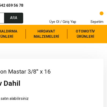
542 659 56 78
ARA
Üye Ol / Giriş Yap
Sepetim
 KALDIRMA
HIRDAVAT
OTOMOTİV
RÜNLERİ
MALZEMELERİ
ÜRÜNLERİ
n Mastar 3/8'' x 16
v Dahil
satın alabilirsiniz