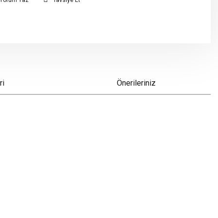
Yorum Yaz
Tavsiye Et
ri
Önerileriniz