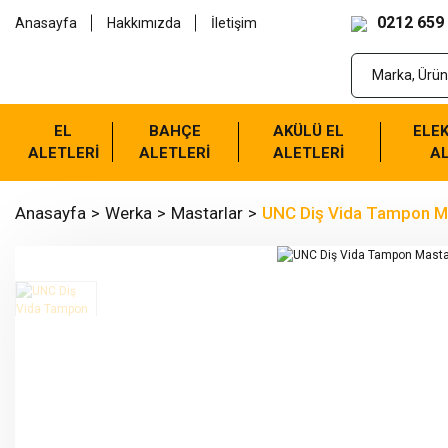
0212 659
Anasayfa
Hakkımızda
İletişim
EL
BAHÇE
AKÜLÜ EL
ELEK
ALETLERİ
ALETLERİ
ALETLERİ
AL
Anasayfa
Werka
Mastarlar
UNC Diş Vida Tampon Ma