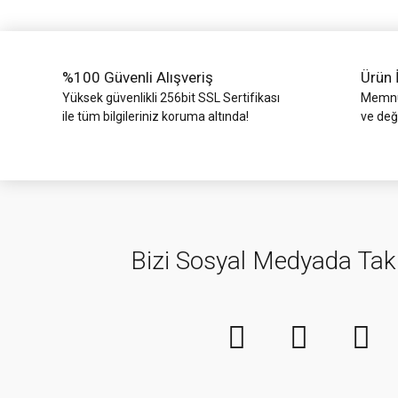
Ürün fiyatı diğer sitelerden daha pahalı.
Bu ürüne benzer farklı alternatifler olmalı.
%100 Güvenli Alışveriş
Ürün 
Yüksek güvenlikli 256bit SSL Sertifikası
Memnun
ile tüm bilgileriniz koruma altında!
ve değ
Bizi Sosyal Medyada Tak