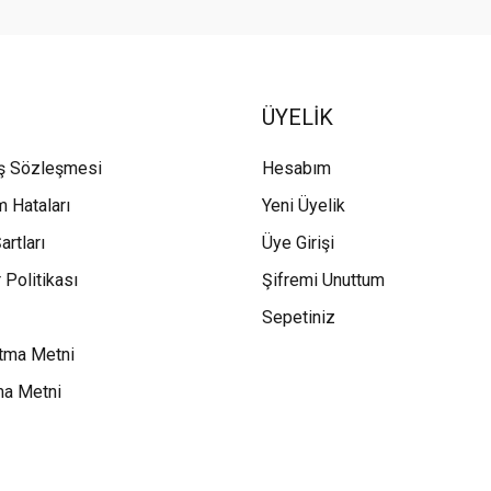
ÜYELİK
ış Sözleşmesi
Hesabım
m Hataları
Yeni Üyelik
artları
Üye Girişi
 Politikası
Şifremi Unuttum
Sepetiniz
tma Metni
ma Metni