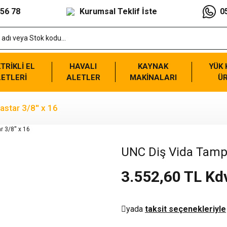
 56 78
Kurumsal Teklif İste
0
TRİKLİ EL
HAVALI
KAYNAK
YÜK
ETLERİ
ALETLER
MAKİNALARI
Ü
star 3/8'' x 16
UNC Diş Vida Tampo
3.552,60 TL Kd
yada
taksit seçenekleriyle