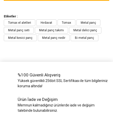
Etiketler :
Tomax el aletleri
Hırdavat
Tomax
Metal panç
Metal panç seti
Metal panç takımı
Metal delici panç
Metal kesici panç
Metal panç nedir
Bi metal panç
%100 Güvenli Alışveriş
Yüksek güvenlikli 256bit SSL Sertifikası ile tüm bilgileriniz
koruma altında!
Ürün İade ve Değişim
Memnun kalmadığınız ürünlerde iade ve değişim
talebinde bulunabilirsiniz.