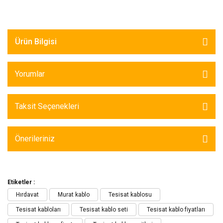
Ürün Bilgisi
Yorumlar
Taksit Seçenekleri
Önerileriniz
Etiketler :
Hırdavat
Murat kablo
Tesisat kablosu
Tesisat kabloları
Tesisat kablo seti
Tesisat kablo fiyatları