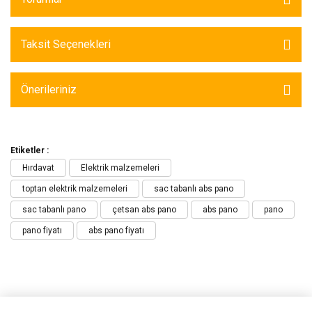
Taksit Seçenekleri
Önerileriniz
Etiketler :
Hırdavat
Elektrik malzemeleri
toptan elektrik malzemeleri
sac tabanlı abs pano
sac tabanlı pano
çetsan abs pano
abs pano
pano
pano fiyatı
abs pano fiyatı