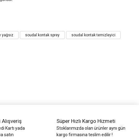
y yağsız
soudal kontak sprey
soudal kontak temizleyici
i Alışveriş
Süper Hızlı Kargo Hizmeti
di Kartı yada
Stoklarımızda olan ürünler aynı gün
ca satın
kargo firmasına teslim edilir !