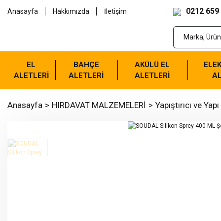
0212 659
Anasayfa
Hakkımızda
İletişim
EL
BAHÇE
AKÜLÜ EL
ELEK
ALETLERİ
ALETLERİ
ALETLERİ
AL
Anasayfa
HIRDAVAT MALZEMELERİ
Yapıştırıcı ve Yapı