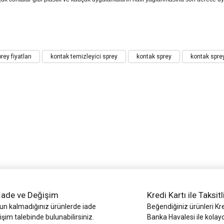
iz gördüğünüz noktaları öneri formunu kullanarak tarafımıza iletebilirsiniz.
ey fiyatları
kontak temizleyici sprey
kontak sprey
kontak spre
Bu ürüne ilk yorumu siz yapın!
Yorum Yaz
İade ve Değişim
Kredi Kartı ile Taksitl
Gönder
 kalmadığınız ürünlerde iade
Beğendiğiniz ürünleri Kre
işim talebinde bulunabilirsiniz.
Banka Havalesi ile kolay