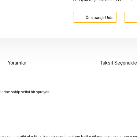
Fiyatı Düşünce Haber Ver
Önsiparişli Ürün
Yorumlar
Taksit Seçenekle
erine sahip şeffaf bir spreydir.
uçuk contalar gibi plastik ve kauçuk uygulamaların hafif yağlanmasına son derece u