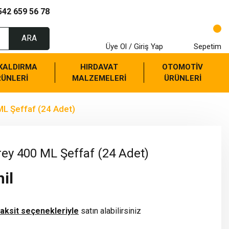
542 659 56 78
ARA
Üye Ol / Giriş Yap
Sepetim
 KALDIRMA
HIRDAVAT
OTOMOTİV
RÜNLERİ
MALZEMELERİ
ÜRÜNLERİ
L Şeffaf (24 Adet)
ey 400 ML Şeffaf (24 Adet)
il
taksit seçenekleriyle
satın alabilirsiniz