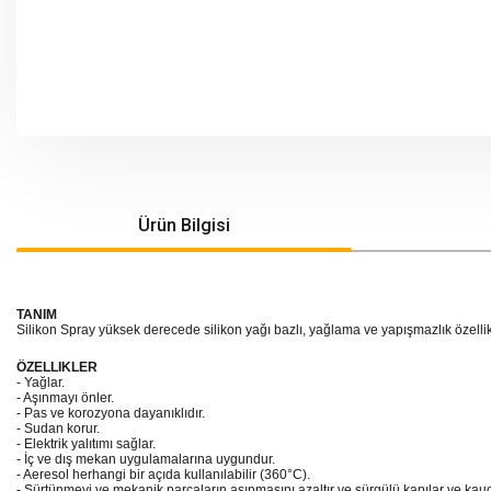
Ürün Bilgisi
TANIM
Silikon Spray yüksek derecede silikon yağı bazlı, yağlama ve yapışmazlık özellikl
ÖZELLIKLER
- Yağlar.
- Aşınmayı önler.
- Pas ve korozyona dayanıklıdır.
- Sudan korur.
- Elektrik yalıtımı sağlar.
- İç ve dış mekan uygulamalarına uygundur.
- Aeresol herhangi bir açıda kullanılabilir (360°C).
- Sürtünmeyi ve mekanik parçaların aşınmasını azaltır ve sürgülü kapılar ve ka