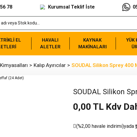
 56 78
Kurumsal Teklif İste
0
TRİKLİ EL
HAVALI
KAYNAK
YÜK
ETLERİ
ALETLER
MAKİNALARI
Ü
 Kimyasalları
Kalıp Ayırıcılar
SOUDAL Silikon Sprey 400 M
SOUDAL Silikon Spr
0,00 TL Kdv Dah
(%2,00 havale indirimi)
yada