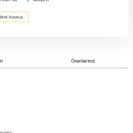
Yorum Yaz
Tavsiye Et
Stok Sorunuz...
ri
Önerileriniz
ygundur.