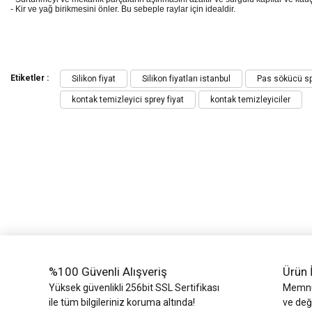
- Kir ve yağ birikmesini önler. Bu sebeple raylar için idealdir.
Bu ürünün fiyat bilgisi, resim, ürün açıklamalarında ve diğer konularda yeters
Görüş ve önerileriniz için teşekkür ederiz.
Etiketler :
Silikon fiyat
Silikon fiyatları istanbul
Pas sökücü spr
kontak temizleyici sprey fiyat
kontak temizleyiciler
Ürün resmi kalitesiz, bozuk veya görüntülenemiyor.
Ürün açıklamasında eksik bilgiler bulunuyor.
Ürün bilgilerinde hatalar bulunuyor.
Ürün fiyatı diğer sitelerden daha pahalı.
Bu ürüne benzer farklı alternatifler olmalı.
%100 Güvenli Alışveriş
Ürün 
Yüksek güvenlikli 256bit SSL Sertifikası
Memnun
ile tüm bilgileriniz koruma altında!
ve değ