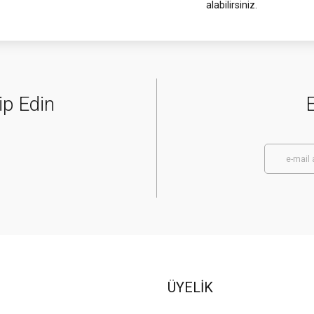
alabilirsiniz.
ip Edin
E
ÜYELİK