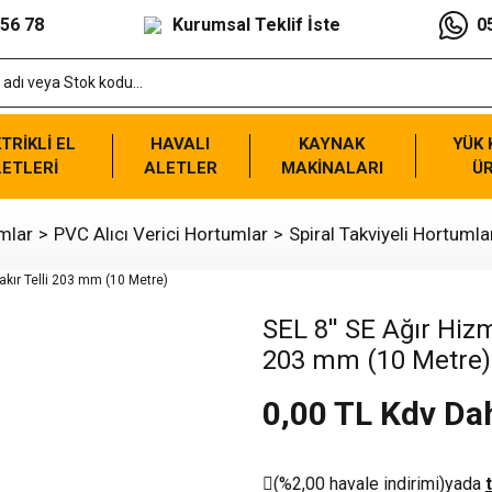
 56 78
Kurumsal Teklif İste
0
TRİKLİ EL
HAVALI
KAYNAK
YÜK
ETLERİ
ALETLER
MAKİNALARI
Ü
mlar
PVC Alıcı Verici Hortumlar
Spiral Takviyeli Hortumla
SEL 8'' SE Ağır Hizm
203 mm (10 Metre)
0,00 TL Kdv Dah
(%2,00 havale indirimi)
yada