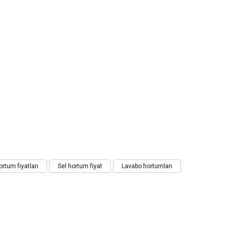
ortum fiyatları
Sel hortum fiyat
Lavabo hortumları