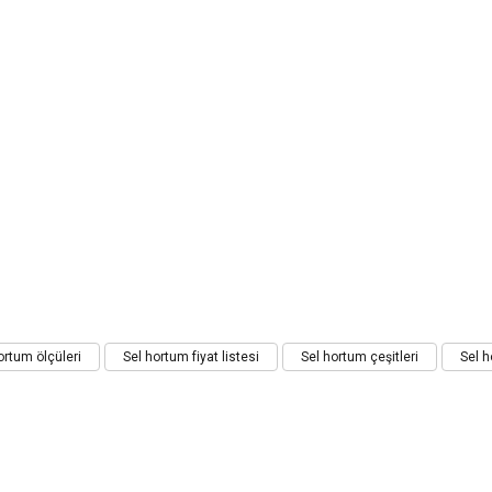
iz gördüğünüz noktaları öneri formunu kullanarak tarafımıza iletebilirsiniz.
ortum ölçüleri
Sel hortum fiyat listesi
Sel hortum çeşitleri
Sel h
Bu ürüne ilk yorumu siz yapın!
Yorum Yaz