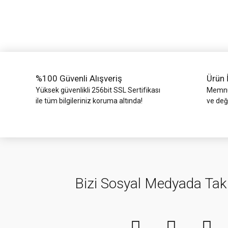
Ürün fiyatı diğer sitelerden daha pahalı.
Bu ürüne benzer farklı alternatifler olmalı.
%100 Güvenli Alışveriş
Ürün 
Yüksek güvenlikli 256bit SSL Sertifikası
Memnun
ile tüm bilgileriniz koruma altında!
ve değ
Bizi Sosyal Medyada Tak