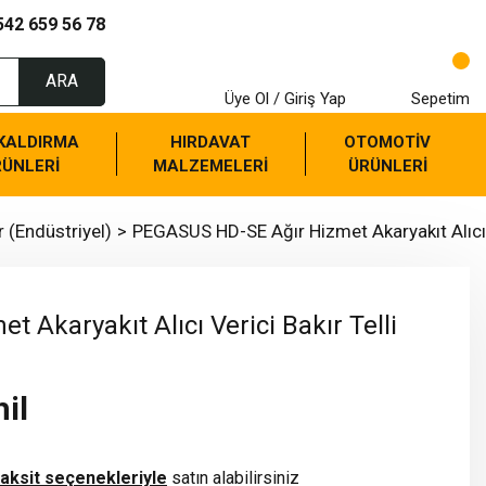
542 659 56 78
ARA
Üye Ol / Giriş Yap
Sepetim
 KALDIRMA
HIRDAVAT
OTOMOTİV
RÜNLERİ
MALZEMELERİ
ÜRÜNLERİ
r (Endüstriyel)
PEGASUS HD-SE Ağır Hizmet Akaryakıt Alıcı V
et Akaryakıt Alıcı Verici Bakır Telli
il
taksit seçenekleriyle
satın alabilirsiniz