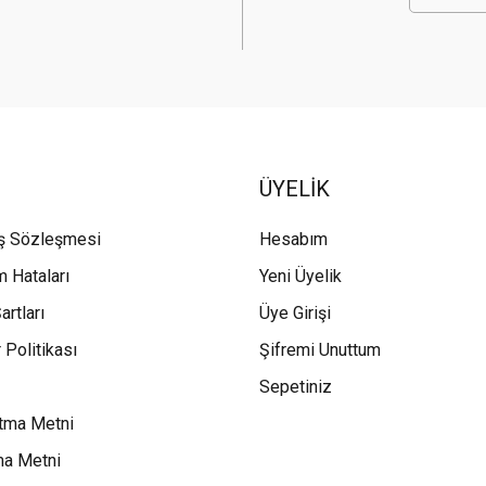
ÜYELİK
ış Sözleşmesi
Hesabım
m Hataları
Yeni Üyelik
artları
Üye Girişi
 Politikası
Şifremi Unuttum
Sepetiniz
tma Metni
ma Metni