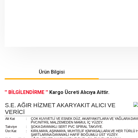
Ürün Bilgisi
'' BİLGİLENDİRME ''
Kargo Ücreti Alıcıya Aittir.
S.E. AĞIR HİZMET AKARYAKIT ALICI VE
VERİCİ
Alt Kat
:
ÇOK KUVVETLİ VE ESNEK DÜZ, AKARYAKITLARA VE YAĞLARA DAYA
PVC/NİTRİL MALZEMEDEN MAMUL İÇ YÜZEY.
Takviye
:
ŞOKA DAYANIKLI SERT PVC SPİRAL TAKVİYE.
Üst Kat
:
KIRILMAYA, AŞINMAYA, MUHTELİF KİMYASALLARA VE HER TÜRLÜ 
ŞARTLARINA DAYANIKLI HAFİF BOĞUMLU ÜST YÜZEY.