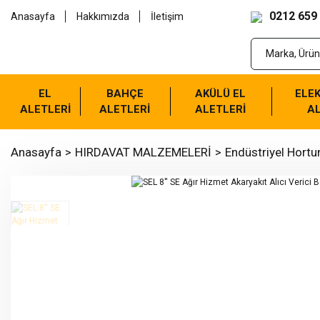
0212 659
Anasayfa
Hakkımızda
İletişim
EL
BAHÇE
AKÜLÜ EL
ELEK
ALETLERİ
ALETLERİ
ALETLERİ
AL
Anasayfa
HIRDAVAT MALZEMELERİ
Endüstriyel Hortu