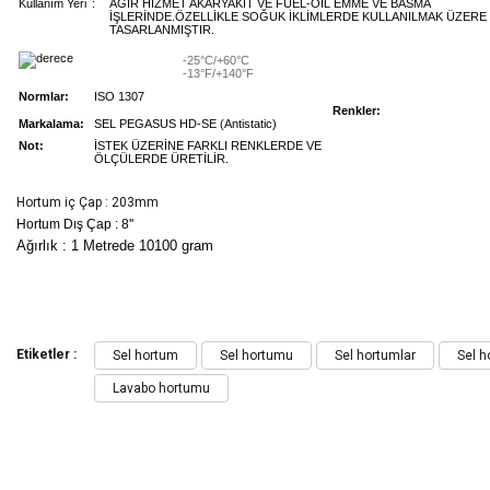
Kullanım Yeri
:
AĞIR HİZMET AKARYAKIT VE FUEL-OIL EMME VE BASMA
İŞLERİNDE.ÖZELLİKLE SOĞUK İKLİMLERDE KULLANILMAK ÜZERE
TASARLANMIŞTIR.
-25°C/+60°C
-13°F/+140°F
Normlar:
ISO 1307
Renkler:
Markalama:
SEL PEGASUS HD-SE (Antistatic)
Not:
İSTEK ÜZERİNE FARKLI RENKLERDE VE
ÖLÇÜLERDE ÜRETİLİR.
Hortum iç Çap : 203mm
Hortum Dış Çap : 8''
Ağırlık : 1 Metrede 10100 gram
Bu ürünün fiyat bilgisi, resim, ürün açıklamalarında ve diğer konularda yeters
Görüş ve önerileriniz için teşekkür ederiz.
Etiketler :
Sel hortum
Sel hortumu
Sel hortumlar
Sel h
Lavabo hortumu
Ürün resmi kalitesiz, bozuk veya görüntülenemiyor.
Ürün açıklamasında eksik bilgiler bulunuyor.
Ürün bilgilerinde hatalar bulunuyor.