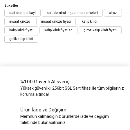
Etiketler :
sait demirci bayi
sait demirci inşaat malzemeleri
çiroz
inşaat çirozu
inşaat çirozu fiyatı
kalıp kilidi
kalıp kilidi fiyatı
kalıp kilidi fiyatları
çiroz kalıp kilidi fiyatı
çelik kalıp kilidi
%100 Güvenli Alışveriş
Yüksek güvenlikli 256bit SSL Sertifikası ile tüm bilgileriniz
koruma altında!
Ürün İade ve Değişim
Memnun kalmadığınız ürünlerde iade ve değişim
talebinde bulunabilirsiniz.