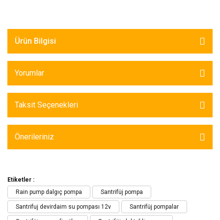
Ürün Bilgisi
Yorumlar
Taksit Seçenekleri
Önerileriniz
Etiketler :
Rain pump dalgıç pompa
Santrifüj pompa
Santrifuj devirdaim su pompası 12v
Santrifüj pompalar