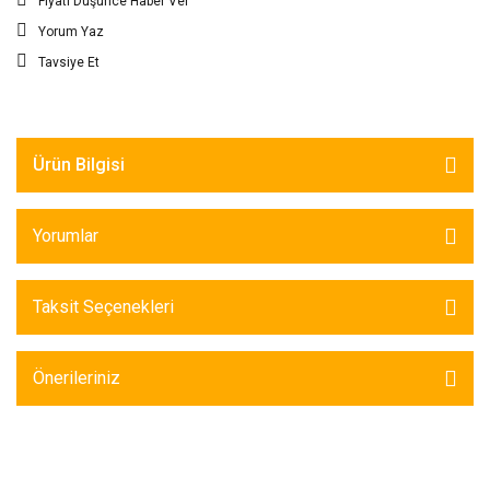
Fiyatı Düşünce Haber Ver
Yorum Yaz
Tavsiye Et
Ürün Bilgisi
Yorumlar
Taksit Seçenekleri
Önerileriniz