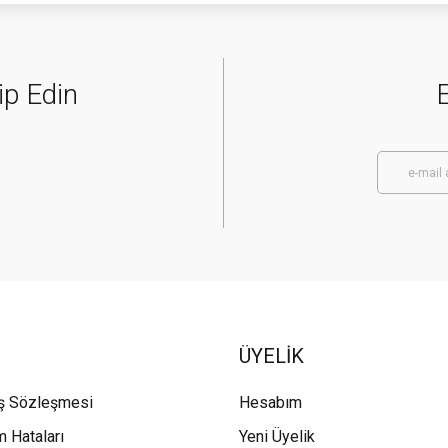
ip Edin
E
ÜYELİK
ış Sözleşmesi
Hesabım
m Hataları
Yeni Üyelik