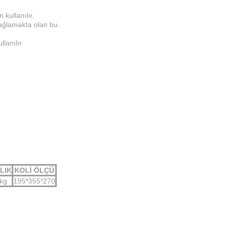
 kullanılır.
sağlamakta olan bu
llanılır
LIK
KOLİ ÖLÇÜ
 kg
195*355*270