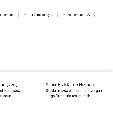
t pompası
mazot pompası fiyatı
mazot pompası 12v
i Alışveriş
Süper Hızlı Kargo Hizmeti
di Kartı yada
Stoklarımızda olan ürünler aynı gün
ca satın
kargo firmasına teslim edilir !