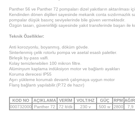
Panther 56 ve Panther 72 pompaları dizel yakıtların aktarılması için
Kendinden dönen dişlileri sayesinde mekanik conta sızdırmazlık 
pompalar düşük basınç seviyelerinde bile güven vermektedir.
Özgün tasarı, güvenirliliği sayesinde yakıt transferinde başarı ile ku
Teknik Özellikler:
Anti korozyonlu, boyanmış, döküm gövde.
Sinterlenmiş çelik rotorlu pompa ve asetal esaslı paletler.
Birleşik by-pass valfi.
Kolay temizlenebilen 100 mikron filtre.
Alüminyum kaplama indüksiyon motor ve bağlantı ayakları
Koruma derecesi IP55
Aşırı yükleme korumalı devamlı çalışmaya uygun motor
Flanş bağlantı yapılabilir.(P.72 de hazır)
KOD NO
AÇIKLAMA
VERİM
VOLT/HZ
GÜÇ
RPM
AĞIR
000732000
Panther 72
72 lt/dk
230 v
500 w
2800
7,9