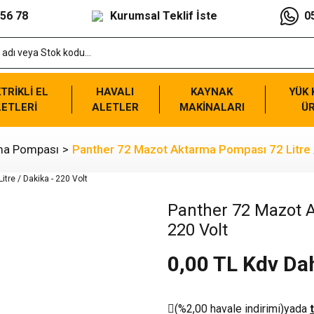
 56 78
Kurumsal Teklif İste
0
TRİKLİ EL
HAVALI
KAYNAK
YÜK
ETLERİ
ALETLER
MAKİNALARI
Ü
rma Pompası
Panther 72 Mazot Aktarma Pompası 72 Litre /
Panther 72 Mazot A
220 Volt
0,00 TL Kdv Dah
(%2,00 havale indirimi)
yada