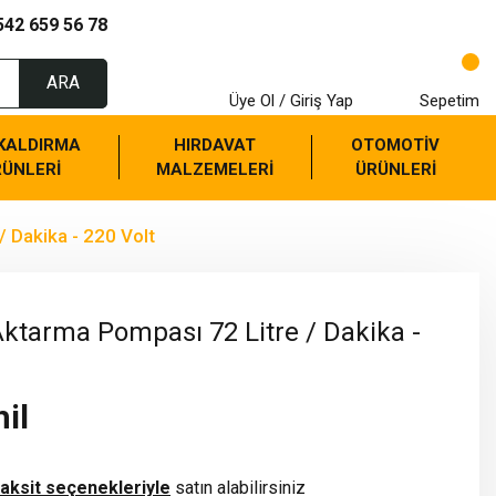
542 659 56 78
ARA
Üye Ol / Giriş Yap
Sepetim
 KALDIRMA
HIRDAVAT
OTOMOTİV
RÜNLERİ
MALZEMELERİ
ÜRÜNLERİ
 Dakika - 220 Volt
ktarma Pompası 72 Litre / Dakika -
il
taksit seçenekleriyle
satın alabilirsiniz