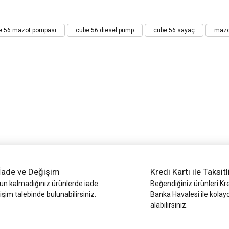
iz gördüğünüz noktaları öneri formunu kullanarak tarafımıza iletebilirsiniz.
e 56 mazot pompası
cube 56 diesel pump
cube 56 sayaç
mazo
Bu ürüne ilk yorumu siz yapın!
Yorum Yaz
İade ve Değişim
Kredi Kartı ile Taksitl
Gönder
 kalmadığınız ürünlerde iade
Beğendiğiniz ürünleri Kre
işim talebinde bulunabilirsiniz.
Banka Havalesi ile kolay
alabilirsiniz.