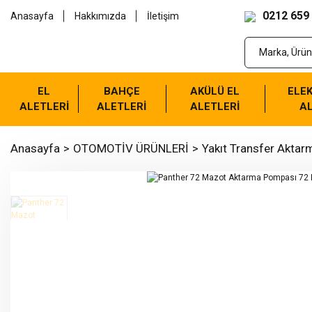
0212 659
Anasayfa
Hakkımızda
İletişim
EL
BAHÇE
AKÜLÜ EL
ELEK
ALETLERİ
ALETLERİ
ALETLERİ
AL
Anasayfa
OTOMOTİV ÜRÜNLERİ
Yakıt Transfer Akta