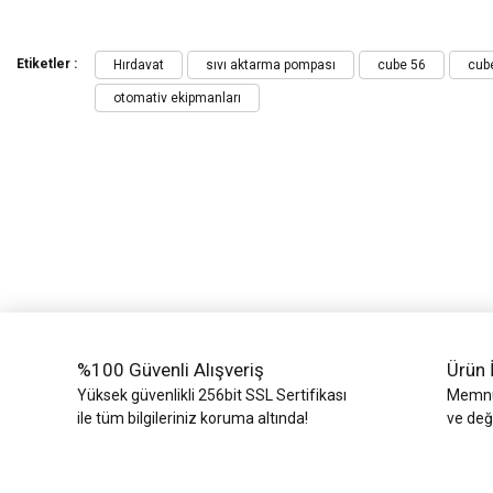
Bu ürünün fiyat bilgisi, resim, ürün açıklamalarında ve diğer konularda yeters
Görüş ve önerileriniz için teşekkür ederiz.
Etiketler :
Hırdavat
sıvı aktarma pompası
cube 56
cub
otomativ ekipmanları
Ürün resmi kalitesiz, bozuk veya görüntülenemiyor.
Ürün açıklamasında eksik bilgiler bulunuyor.
Ürün bilgilerinde hatalar bulunuyor.
Ürün fiyatı diğer sitelerden daha pahalı.
Bu ürüne benzer farklı alternatifler olmalı.
%100 Güvenli Alışveriş
Ürün 
Yüksek güvenlikli 256bit SSL Sertifikası
Memnun
ile tüm bilgileriniz koruma altında!
ve değ