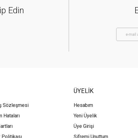
ip Edin
E
ÜYELİK
ış Sözleşmesi
Hesabım
m Hataları
Yeni Üyelik
artları
Üye Girişi
 Politikası
Şifremi Unuttum