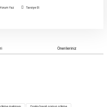
Yorum Yaz
Tavsiye Et
ri
Önerileriniz
sökme makinası
Osaka havalı somun sökme