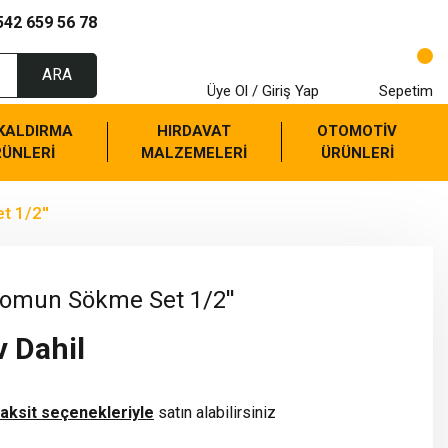
542 659 56 78
ARA
Üye Ol / Giriş Yap
Sepetim
 KALDIRMA
HIRDAVAT
OTOMOTİV
RÜNLERİ
MALZEMELERİ
ÜRÜNLERİ
 1/2''
omun Sökme Set 1/2''
v Dahil
taksit seçenekleriyle
satın alabilirsiniz