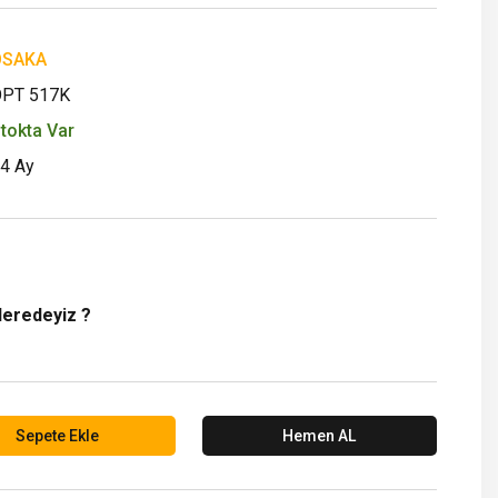
OSAKA
PT 517K
tokta Var
4 Ay
Neredeyiz ?
Sepete Ekle
Hemen AL