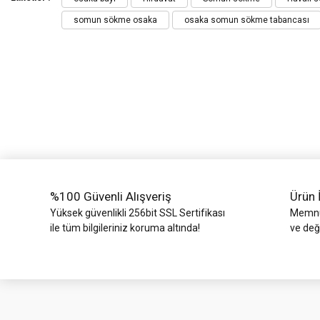
somun sökme osaka
osaka somun sökme tabancası
Ürün resmi kalitesiz, bozuk veya görüntülenemiyor.
Ürün açıklamasında eksik bilgiler bulunuyor.
Ürün bilgilerinde hatalar bulunuyor.
Ürün fiyatı diğer sitelerden daha pahalı.
Bu ürüne benzer farklı alternatifler olmalı.
%100 Güvenli Alışveriş
Ürün 
Yüksek güvenlikli 256bit SSL Sertifikası
Memnun
ile tüm bilgileriniz koruma altında!
ve değ