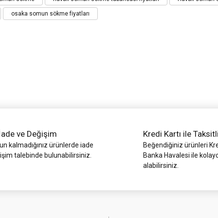
Bu ürüne ilk yorumu siz yapın!
osaka somun sökme fiyatları
Yorum Yaz
İade ve Değişim
Kredi Kartı ile Taksitl
Gönder
 kalmadığınız ürünlerde iade
Beğendiğiniz ürünleri Kre
işim talebinde bulunabilirsiniz.
Banka Havalesi ile kolay
alabilirsiniz.