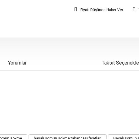
Fiyatı Düşünce Haber Ver
Yorumlar
Taksit Seçenekle
iz gördüğünüz noktaları öneri formunu kullanarak tarafımıza iletebilirsiniz.
somun sökme
havalı somun sökme tabancası fiyatları
Havalı somun 