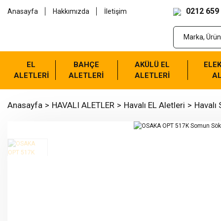
0212 659
Anasayfa
Hakkımızda
İletişim
EL
BAHÇE
AKÜLÜ EL
ELEK
ALETLERİ
ALETLERİ
ALETLERİ
AL
Anasayfa
HAVALI ALETLER
Havalı EL Aletleri
Havalı