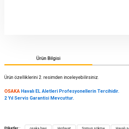
Ürün Bilgisi
Ürün özelliklerini 2. resimden inceleyebilirsiniz.
OSAKA
Havalı EL Aletleri Profesyonellerin Tercihidir.
2 Yıl Servis Garantisi Mevcuttur.
Bu ürünün fiyat bilgisi, resim, ürün açıklamalarında ve diğer konularda yeters
Görüş ve önerileriniz için teşekkür ederiz.
Etiketler :
osaka bayi
Hırdavat
Somun sökme
Havalı 