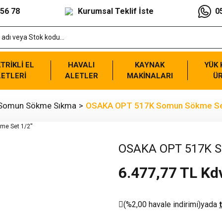
 56 78
Kurumsal Teklif İste
0
TRİKLİ EL
HAVALI
KAYNAK
YÜK
ETLERİ
ALETLER
MAKİNALARI
Ü
 Somun Sökme Sıkma
OSAKA OPT 517K Somun Sökme Set
OSAKA OPT 517K S
6.477,77 TL Kd
(%2,00 havale indirimi)
yada