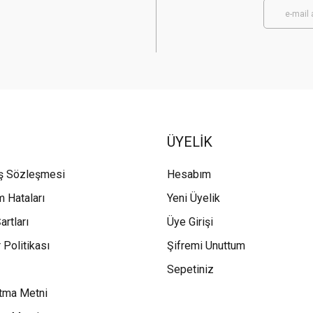
ÜYELİK
ış Sözleşmesi
Hesabım
m Hataları
Yeni Üyelik
artları
Üye Girişi
 Politikası
Şifremi Unuttum
Sepetiniz
tma Metni