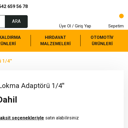
542 659 56 78
ARA
Üye Ol / Giriş Yap
Sepetim
 KALDIRMA
HIRDAVAT
OTOMOTİV
RÜNLERİ
MALZEMELERİ
ÜRÜNLERİ
 1/4''
Lokma Adaptörü 1/4''
Dahil
taksit seçenekleriyle
satın alabilirsiniz