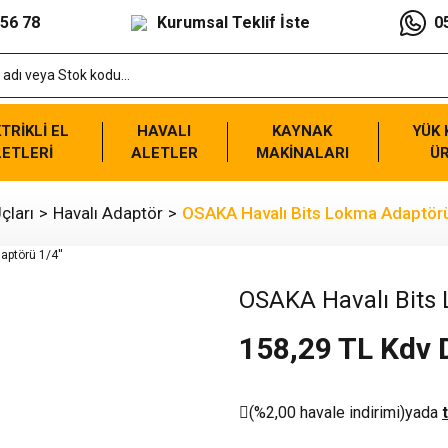
 56 78
Kurumsal Teklif İste
0
TRİKLİ EL
HAVALI
KAYNAK
YÜK
ETLERİ
ALETLER
MAKİNALARI
Ü
çları
Havalı Adaptör
OSAKA Havalı Bits Lokma Adaptörü
OSAKA Havalı Bits 
158,29 TL Kdv 
(%2,00 havale indirimi)
yada