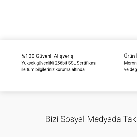
Ürün bilgilerinde hatalar bulunuyor.
Ürün fiyatı diğer sitelerden daha pahalı.
Bu ürüne benzer farklı alternatifler olmalı.
%100 Güvenli Alışveriş
Ürün 
Yüksek güvenlikli 256bit SSL Sertifikası
Memnun
ile tüm bilgileriniz koruma altında!
ve değ
Bizi Sosyal Medyada Tak