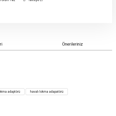
Yorum Yaz
Tavsiye Et
ri
Önerileriniz
okma adaptörü
havalı lokma adapatörü