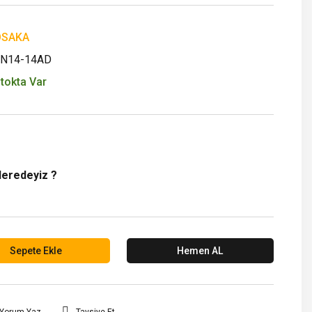
OSAKA
N14-14AD
tokta Var
Neredeyiz ?
Sepete Ekle
Hemen AL