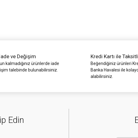
İade ve Değişim
Kredi Kartı ile Taksitl
Gönder
 kalmadığınız ürünlerde iade
Beğendiğiniz ürünleri Kre
işim talebinde bulunabilirsiniz.
Banka Havalesi ile kolay
alabilirsiniz.
ip Edin
E