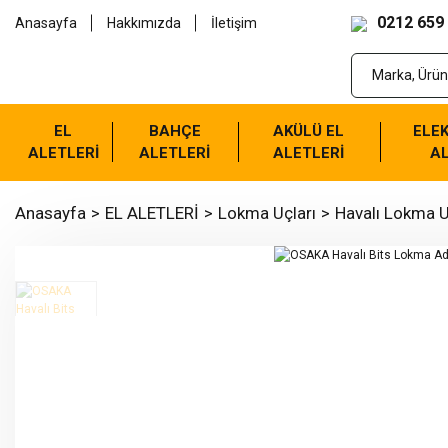
0212 659
Anasayfa
Hakkımızda
İletişim
EL
BAHÇE
AKÜLÜ EL
ELEK
ALETLERİ
ALETLERİ
ALETLERİ
AL
Anasayfa
EL ALETLERİ
Lokma Uçları
Havalı Lokma U