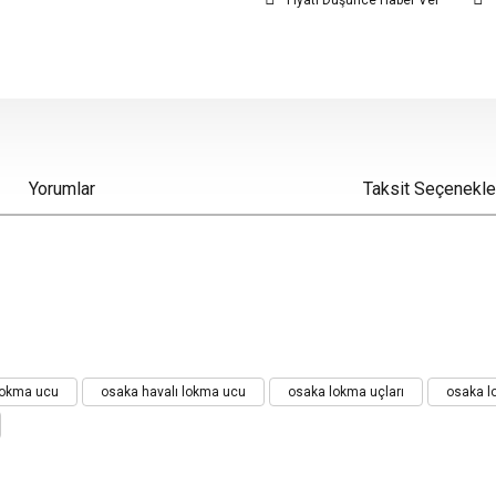
Fiyatı Düşünce Haber Ver
Yorumlar
Taksit Seçenekle
iz gördüğünüz noktaları öneri formunu kullanarak tarafımıza iletebilirsiniz.
 lokma ucu
osaka havalı lokma ucu
osaka lokma uçları
osaka l
Bu ürüne ilk yorumu siz yapın!
Yorum Yaz