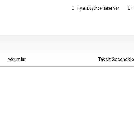
Fiyatı Düşünce Haber Ver
Yorumlar
Taksit Seçenekle
iz gördüğünüz noktaları öneri formunu kullanarak tarafımıza iletebilirsiniz.
Bu ürüne ilk yorumu siz yapın!
Yorum Yaz