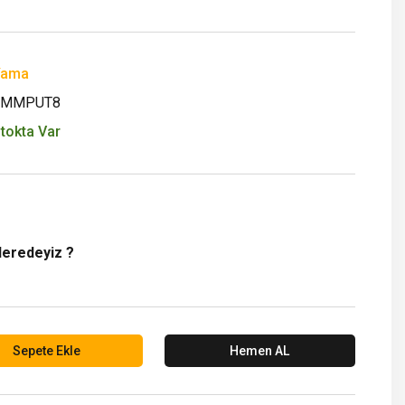
Yama
YMMPUT8
tokta Var
Neredeyiz ?
Sepete Ekle
Hemen AL