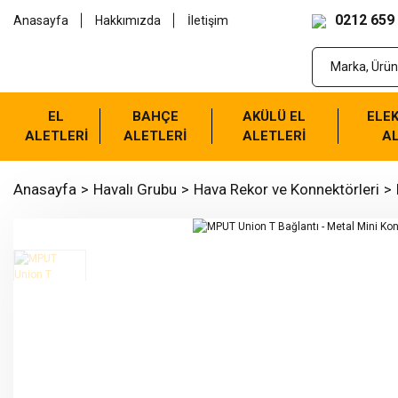
0212 659
Anasayfa
Hakkımızda
İletişim
EL
BAHÇE
AKÜLÜ EL
ELEK
ALETLERİ
ALETLERİ
ALETLERİ
AL
Anasayfa
Havalı Grubu
Hava Rekor ve Konnektörleri