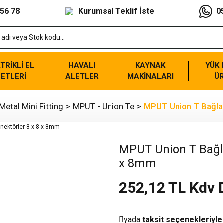
 56 78
Kurumsal Teklif İste
0
TRİKLİ EL
HAVALI
KAYNAK
YÜK
ETLERİ
ALETLER
MAKİNALARI
Ü
Metal Mini Fitting
MPUT - Union Te
MPUT Union T Bağlan
MPUT Union T Bağla
x 8mm
252,12 TL Kdv 
yada
taksit seçenekleriyle