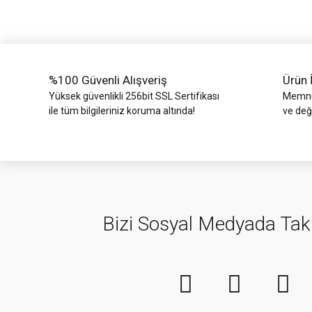
Ürün bilgilerinde hatalar bulunuyor.
Ürün fiyatı diğer sitelerden daha pahalı.
Bu ürüne benzer farklı alternatifler olmalı.
%100 Güvenli Alışveriş
Ürün 
Yüksek güvenlikli 256bit SSL Sertifikası
Memnun
ile tüm bilgileriniz koruma altında!
ve değ
Bizi Sosyal Medyada Tak