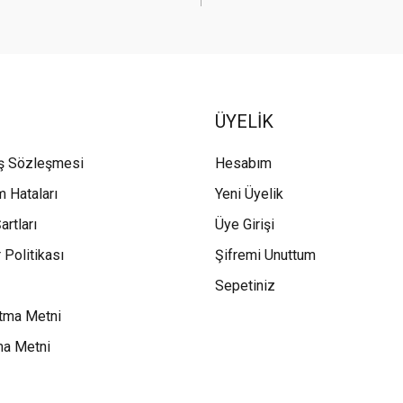
ÜYELİK
ış Sözleşmesi
Hesabım
m Hataları
Yeni Üyelik
artları
Üye Girişi
 Politikası
Şifremi Unuttum
Sepetiniz
tma Metni
ma Metni