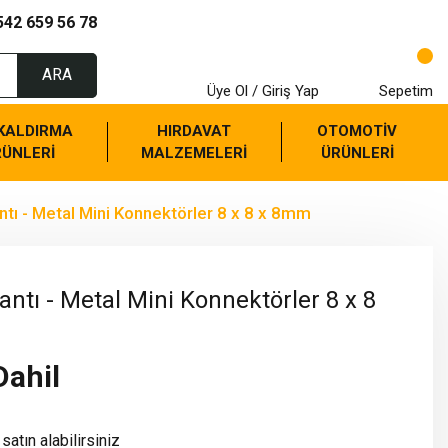
542 659 56 78
ARA
Üye Ol / Giriş Yap
Sepetim
 KALDIRMA
HIRDAVAT
OTOMOTİV
RÜNLERİ
MALZEMELERİ
ÜRÜNLERİ
tı - Metal Mini Konnektörler 8 x 8 x 8mm
ntı - Metal Mini Konnektörler 8 x 8
Dahil
satın alabilirsiniz