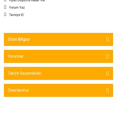
Fiyatı Düşünce Haber Ver
Yorum Yaz
Tavsiye Et
Ürün Bilgisi
Yorumlar
Taksit Seçenekleri
Önerileriniz