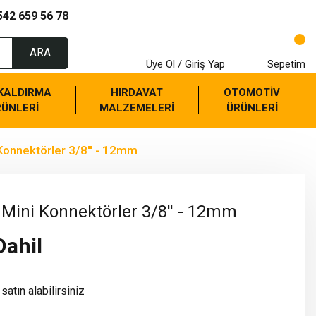
542 659 56 78
ARA
Üye Ol / Giriş Yap
Sepetim
 KALDIRMA
HIRDAVAT
OTOMOTİV
RÜNLERİ
MALZEMELERİ
ÜRÜNLERİ
Konnektörler 3/8'' - 12mm
 Mini Konnektörler 3/8'' - 12mm
Dahil
satın alabilirsiniz