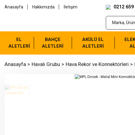
0212 659
Anasayfa
Hakkımızda
İletişim
EL
BAHÇE
AKÜLÜ EL
ELEK
ALETLERİ
ALETLERİ
ALETLERİ
AL
Anasayfa
Havalı Grubu
Hava Rekor ve Konnektörleri