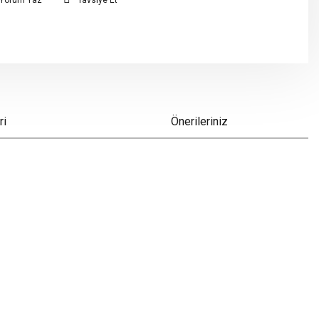
Yorum Yaz
Tavsiye Et
ri
Önerileriniz