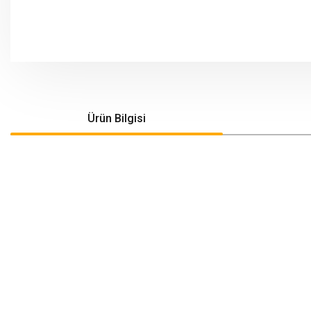
Ürün Bilgisi
Bu ürünün fiyat bilgisi, resim, ürün açıklamalarında ve diğer konularda yeters
Görüş ve önerileriniz için teşekkür ederiz.
Ürün resmi kalitesiz, bozuk veya görüntülenemiyor.
Ürün açıklamasında eksik bilgiler bulunuyor.
Ürün bilgilerinde hatalar bulunuyor.