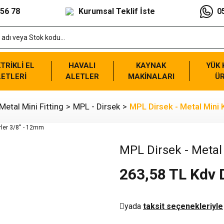
 56 78
Kurumsal Teklif İste
0
TRİKLİ EL
HAVALI
KAYNAK
YÜK
ETLERİ
ALETLER
MAKİNALARI
Ü
Metal Mini Fitting
MPL - Dirsek
MPL Dirsek - Metal Mini 
MPL Dirsek - Metal
263,58 TL Kdv 
yada
taksit seçenekleriyle