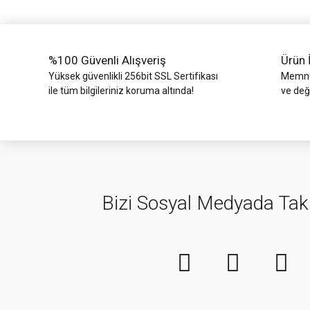
Ürün fiyatı diğer sitelerden daha pahalı.
Bu ürüne benzer farklı alternatifler olmalı.
%100 Güvenli Alışveriş
Ürün 
Yüksek güvenlikli 256bit SSL Sertifikası
Memnun
ile tüm bilgileriniz koruma altında!
ve değ
Bizi Sosyal Medyada Tak