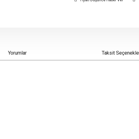
Fiyatı Düşünce Haber Ver
Yorumlar
Taksit Seçenekle
iz gördüğünüz noktaları öneri formunu kullanarak tarafımıza iletebilirsiniz.
Bu ürüne ilk yorumu siz yapın!
Yorum Yaz