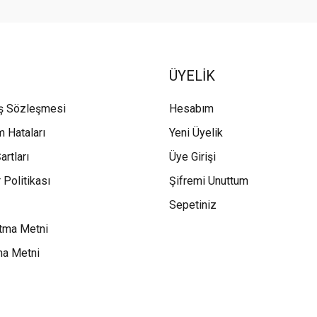
ÜYELİK
ış Sözleşmesi
Hesabım
m Hataları
Yeni Üyelik
artları
Üye Girişi
 Politikası
Şifremi Unuttum
Sepetiniz
tma Metni
ma Metni