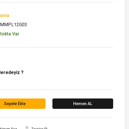
Yama
YMMPL12G03
tokta Var
Neredeyiz ?
Sepete Ekle
Hemen AL