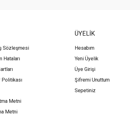
ÜYELİK
ış Sözleşmesi
Hesabım
m Hataları
Yeni Üyelik
artları
Üye Girişi
 Politikası
Şifremi Unuttum
Sepetiniz
tma Metni
ma Metni