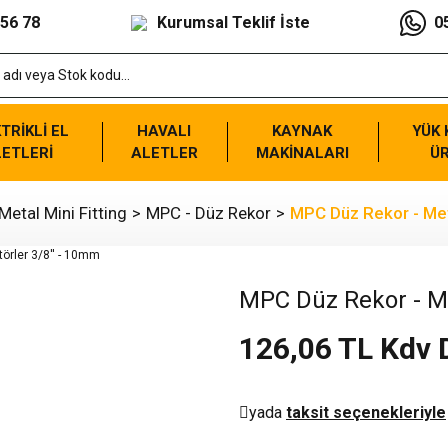
 56 78
Kurumsal Teklif İste
0
TRİKLİ EL
HAVALI
KAYNAK
YÜK
ETLERİ
ALETLER
MAKİNALARI
Ü
Metal Mini Fitting
MPC - Düz Rekor
MPC Düz Rekor - Met
MPC Düz Rekor - Me
126,06 TL Kdv 
yada
taksit seçenekleriyle