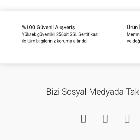
Ürün fiyatı diğer sitelerden daha pahalı.
Bu ürüne benzer farklı alternatifler olmalı.
%100 Güvenli Alışveriş
Ürün 
Yüksek güvenlikli 256bit SSL Sertifikası
Memnun
ile tüm bilgileriniz koruma altında!
ve değ
Bizi Sosyal Medyada Tak