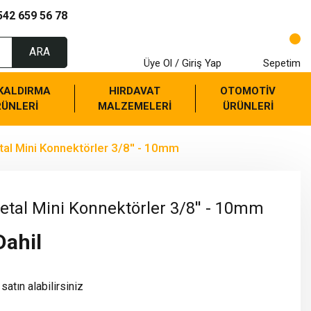
542 659 56 78
ARA
Üye Ol / Giriş Yap
Sepetim
 KALDIRMA
HIRDAVAT
OTOMOTİV
RÜNLERİ
MALZEMELERİ
ÜRÜNLERİ
al Mini Konnektörler 3/8'' - 10mm
tal Mini Konnektörler 3/8'' - 10mm
Dahil
satın alabilirsiniz