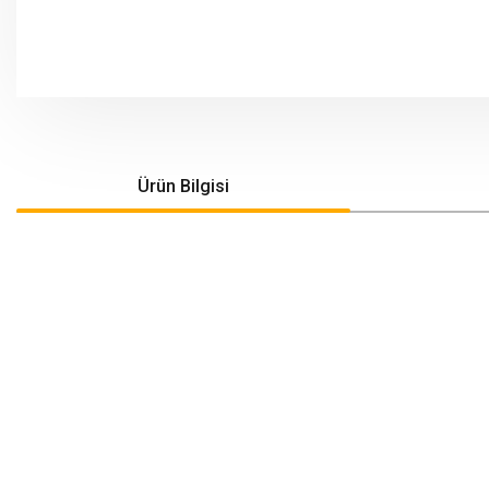
Ürün Bilgisi
Bu ürünün fiyat bilgisi, resim, ürün açıklamalarında ve diğer konularda yeters
Görüş ve önerileriniz için teşekkür ederiz.
Ürün resmi kalitesiz, bozuk veya görüntülenemiyor.
Ürün açıklamasında eksik bilgiler bulunuyor.
Ürün bilgilerinde hatalar bulunuyor.