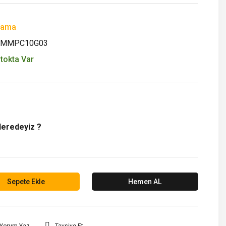
Yama
YMMPC10G03
tokta Var
Neredeyiz ?
Sepete Ekle
Hemen AL