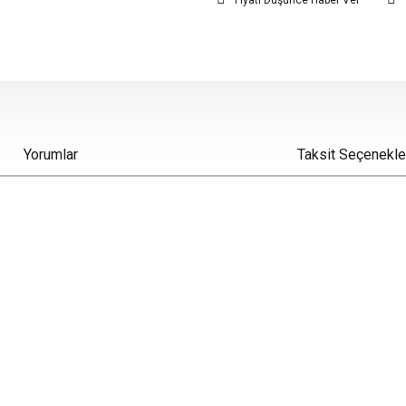
Fiyatı Düşünce Haber Ver
Yorumlar
Taksit Seçenekle
iz gördüğünüz noktaları öneri formunu kullanarak tarafımıza iletebilirsiniz.
Bu ürüne ilk yorumu siz yapın!
Yorum Yaz