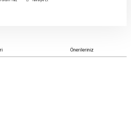
Yorum Yaz
Tavsiye Et
ri
Önerileriniz