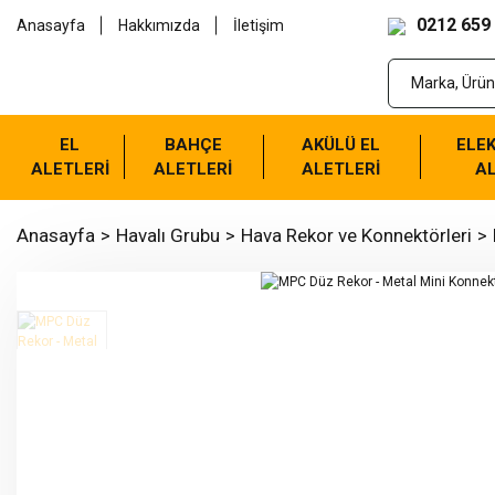
0212 659
Anasayfa
Hakkımızda
İletişim
EL
BAHÇE
AKÜLÜ EL
ELEK
ALETLERİ
ALETLERİ
ALETLERİ
AL
Anasayfa
Havalı Grubu
Hava Rekor ve Konnektörleri