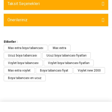
Taksit Seçenekleri
Önerileriniz
Etiketler :
Max extra boya tabancası
Max extra
Ucuz boya tabancası
Ucuz boya tabancası fiyatları
Voylet boya tabancası
Voylet boya tabancası fiyatları
Max extra voylet
Boya tabancası fiyat
Voylet new 2000
Boya tabancası en ucuz