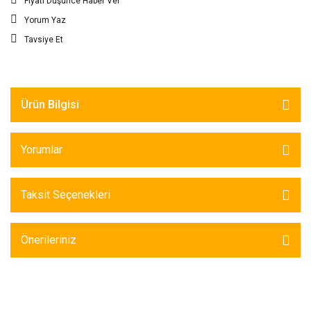
Fiyatı Düşünce Haber Ver
Yorum Yaz
Tavsiye Et
Ürün Bilgisi
Yorumlar
Taksit Seçenekleri
Önerileriniz