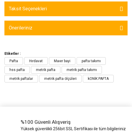
Taksit Seçenekleri
Önerileriniz
Etiketler :
Pafta
Hırdavat
Maıer bayi
pafta takımı
hss pafta
metrik pafta
metrik pafta takımı
metrik paftalar
metrik pafta ölçüleri
kONİK PAFTA
%100 Güvenli Alışveriş
Yüksek güvenlikli 256bit SSL Sertifikası ile tüm bilgileriniz