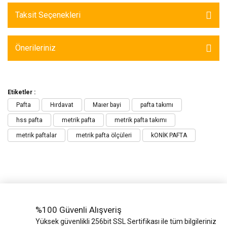
Taksit Seçenekleri
Önerileriniz
Etiketler :
Pafta
Hırdavat
Maıer bayi
pafta takımı
hss pafta
metrik pafta
metrik pafta takımı
metrik paftalar
metrik pafta ölçüleri
kONİK PAFTA
%100 Güvenli Alışveriş
Yüksek güvenlikli 256bit SSL Sertifikası ile tüm bilgileriniz