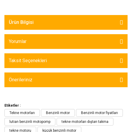
Ürün Bilgisi
Yorumlar
Taksit Seçenekleri
Önerileriniz
Etiketler :
Tekne motorları
Benzinli motor
Benzinli motor fiyatları
lutian benzinli motopomp
tekne motorları dıştan takma
tekne motoru
küçük benzinli motor