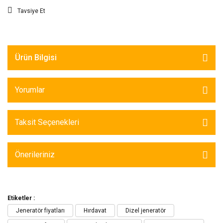
Tavsiye Et
Ürün Bilgisi
Yorumlar
Taksit Seçenekleri
Önerileriniz
Etiketler :
Jeneratör fiyatları
Hırdavat
Dizel jeneratör