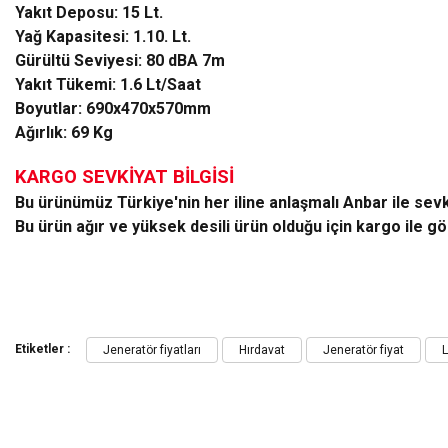
Yakıt Deposu: 15 Lt.
Yağ Kapasitesi: 1.10. Lt.
Gürültü Seviyesi: 80 dBA 7m
Yakıt Tükemi: 1.6 Lt/Saat
Boyutlar: 690x470x570mm
Ağırlık: 69 Kg
KARGO SEVKİYAT BİLGİSİ
Bu ürünümüz Türkiye'nin her iline anlaşmalı Anbar ile sevk 
Bu ürün ağır ve yüksek desili ürün olduğu için kargo ile g
Bu ürünün fiyat bilgisi, resim, ürün açıklamalarında ve diğer konularda yeters
Görüş ve önerileriniz için teşekkür ederiz.
Etiketler :
Jeneratör fiyatları
Hırdavat
Jeneratör fiyat
L
Ürün resmi kalitesiz, bozuk veya görüntülenemiyor.
Ürün açıklamasında eksik bilgiler bulunuyor.