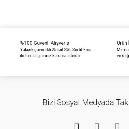
Ürün bilgilerinde hatalar bulunuyor.
Ürün fiyatı diğer sitelerden daha pahalı.
Bu ürüne benzer farklı alternatifler olmalı.
%100 Güvenli Alışveriş
Ürün 
Yüksek güvenlikli 256bit SSL Sertifikası
Memnun
ile tüm bilgileriniz koruma altında!
ve değ
Bizi Sosyal Medyada Tak