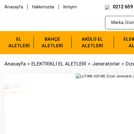
0212 659
Anasayfa
Hakkımızda
İletişim
EL
BAHÇE
AKÜLÜ EL
ELEK
ALETLERİ
ALETLERİ
ALETLERİ
AL
Anasayfa
ELEKTRİKLİ EL ALETLERİ
Jeneratörler
Diz