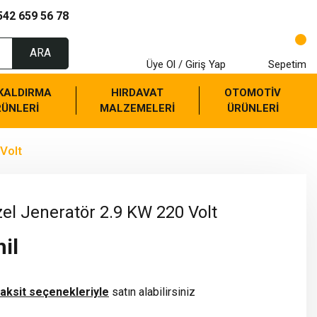
542 659 56 78
ARA
Üye Ol / Giriş Yap
Sepetim
 KALDIRMA
HIRDAVAT
OTOMOTİV
RÜNLERİ
MALZEMELERİ
ÜRÜNLERİ
Volt
l Jeneratör 2.9 KW 220 Volt
il
taksit seçenekleriyle
satın alabilirsiniz