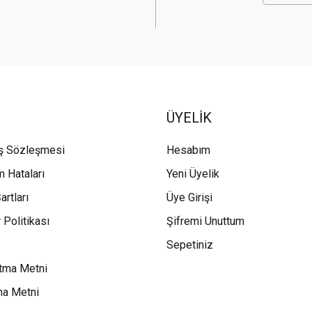
ÜYELİK
ış Sözleşmesi
Hesabım
m Hataları
Yeni Üyelik
artları
Üye Girişi
 Politikası
Şifremi Unuttum
Sepetiniz
tma Metni
ma Metni