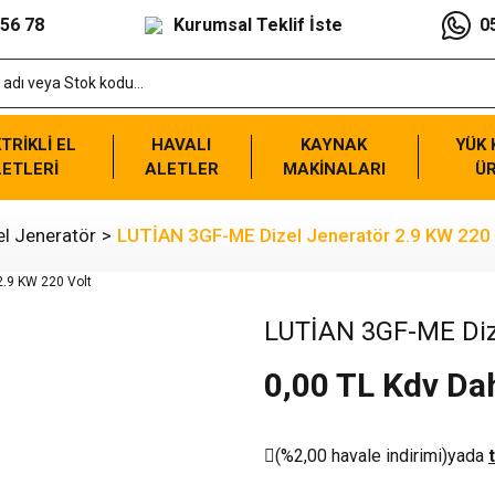
 56 78
Kurumsal Teklif İste
0
TRİKLİ EL
HAVALI
KAYNAK
YÜK
ETLERİ
ALETLER
MAKİNALARI
Ü
el Jeneratör
LUTİAN 3GF-ME Dizel Jeneratör 2.9 KW 220 
LUTİAN 3GF-ME Dize
0,00 TL Kdv Dah
(%2,00 havale indirimi)
yada