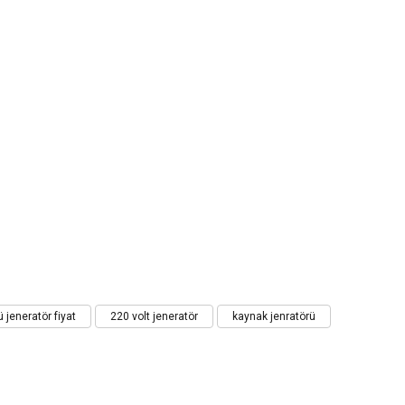
ü jeneratör fiyat
220 volt jeneratör
kaynak jenratörü