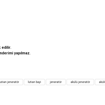
edilir.
önderimi yapılmaz.
iz gördüğünüz noktaları öneri formunu kullanarak tarafımıza iletebilirsiniz.
utian jeneratör
lutian bayi
jeneratör
akülü jeneratör
akül
Bu ürüne ilk yorumu siz yapın!
Yorum Yaz