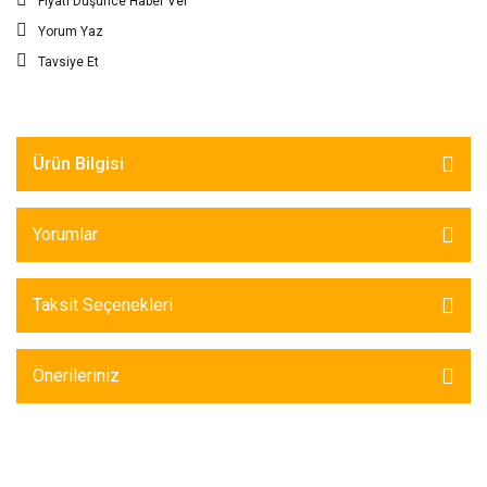
Fiyatı Düşünce Haber Ver
Yorum Yaz
Tavsiye Et
Ürün Bilgisi
Yorumlar
Taksit Seçenekleri
Önerileriniz