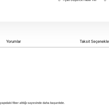
Fiyatı Düşünce Haber Ver
Yorumlar
Taksit Seçenekle
daki fiber altlığı sayesinde daha başarılıdır.