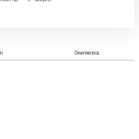
Yorum Yaz
Tavsiye Et
ri
Önerileriniz