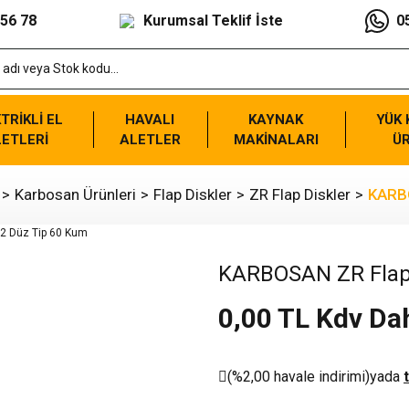
 56 78
Kurumsal Teklif İste
0
TRİKLİ EL
HAVALI
KAYNAK
YÜK
ETLERİ
ALETLER
MAKİNALARI
Ü
Karbosan Ürünleri
Flap Diskler
ZR Flap Diskler
KARBO
KARBOSAN ZR Flap 
0,00 TL Kdv Dah
(%2,00 havale indirimi)
yada