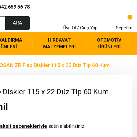
542 659 56 78
ARA
Üye Ol / Giriş Yap
Sepetim
 KALDIRMA
HIRDAVAT
OTOMOTİV
RÜNLERİ
MALZEMELERİ
ÜRÜNLERİ
SAN ZR Flap Diskler 115 x 22 Düz Tip 60 Kum
Diskler 115 x 22 Düz Tip 60 Kum
il
taksit seçenekleriyle
satın alabilirsiniz