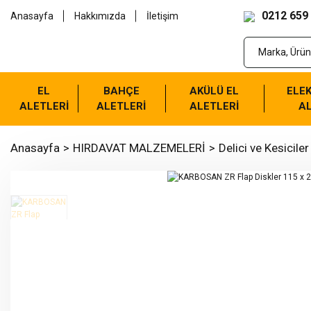
0212 659
Anasayfa
Hakkımızda
İletişim
EL
BAHÇE
AKÜLÜ EL
ELEK
ALETLERİ
ALETLERİ
ALETLERİ
AL
Anasayfa
HIRDAVAT MALZEMELERİ
Delici ve Kesiciler