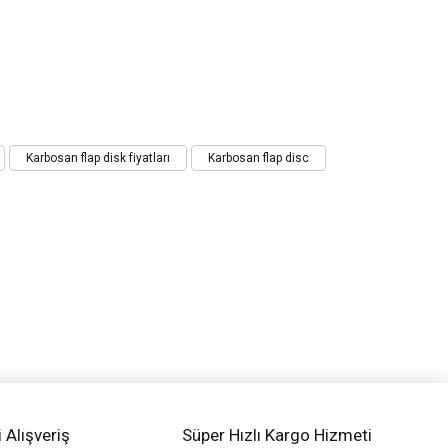
Karbosan flap disk fiyatları
Karbosan flap disc
i Alışveriş
Süper Hızlı Kargo Hizmeti