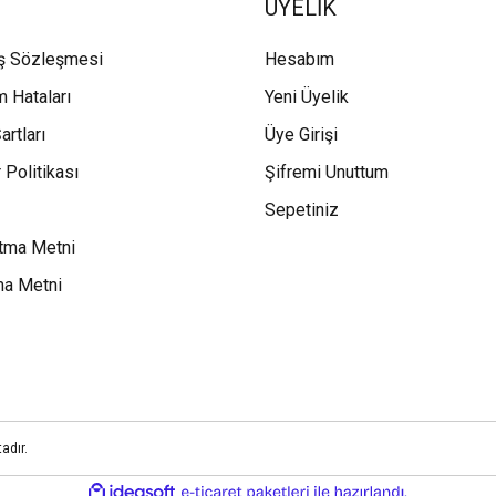
ÜYELİK
ış Sözleşmesi
Hesabım
m Hataları
Yeni Üyelik
artları
Üye Girişi
 Politikası
Şifremi Unuttum
Sepetiniz
tma Metni
ma Metni
adır.
ile
ideasoft
e-