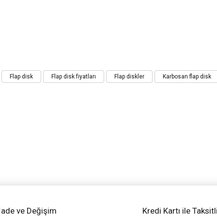
iz gördüğünüz noktaları öneri formunu kullanarak tarafımıza iletebilirsiniz.
Flap disk
Flap disk fiyatları
Flap diskler
Karbosan flap disk
Bu ürüne ilk yorumu siz yapın!
Yorum Yaz
İade ve Değişim
Kredi Kartı ile Taksitl