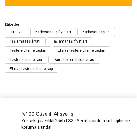
Yük Bantları ve
Ve Teli
Halatlar
Zincir Grubu
Etiketler :
Hırdavat
Karbosan taş fiyatları
Karbosan taşları
Taşlama taşı fiyatı
Taşlama taşı fiyatları
Testere bileme taşlari
Elmas testere bileme taşları
Testere bileme taşı
Daire testere bileme taşı
Elmas testere bileme taşı
%100 Güvenli Alışveriş
Yüksek güvenlikli 256bit SSL Sertifikası ile tüm bilgileriniz
koruma altında!