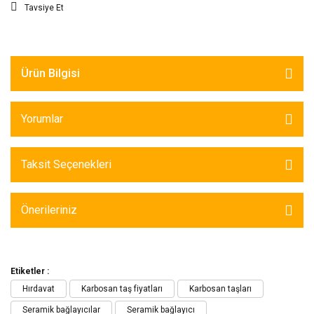
Tavsiye Et
Ürün Bilgisi
Yorumlar
Taksit Seçenekleri
Önerileriniz
Etiketler :
Hırdavat
Karbosan taş fiyatları
Karbosan taşları
Seramik bağlayıcılar
Seramik bağlayıcı