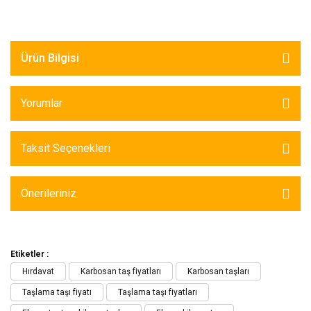
Ürün Bilgisi
Yorumlar
Taksit Seçenekleri
Önerileriniz
Etiketler :
Hırdavat
Karbosan taş fiyatları
Karbosan taşları
Taşlama taşı fiyatı
Taşlama taşı fiyatları