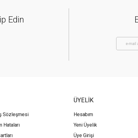
ip Edin
E
ÜYELİK
ış Sözleşmesi
Hesabım
m Hataları
Yeni Üyelik
artları
Üye Girişi