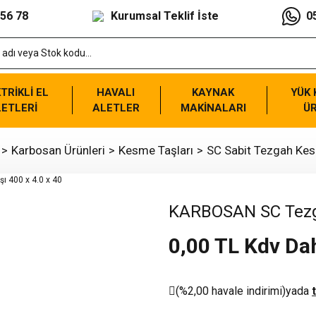
 56 78
Kurumsal Teklif İste
0
TRİKLİ EL
HAVALI
KAYNAK
YÜK
ETLERİ
ALETLER
MAKİNALARI
Ü
Karbosan Ürünleri
Kesme Taşları
SC Sabit Tezgah Kes
KARBOSAN SC Tezga
0,00 TL Kdv Dah
(%2,00 havale indirimi)
yada