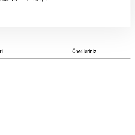
Yorum Yaz
Tavsiye Et
ri
Önerileriniz