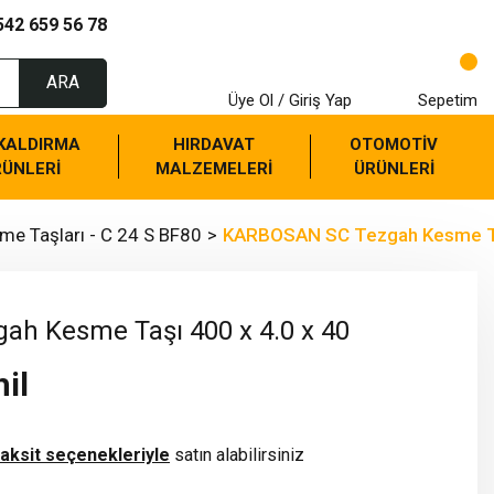
542 659 56 78
ARA
Üye Ol / Giriş Yap
Sepetim
 KALDIRMA
HIRDAVAT
OTOMOTİV
RÜNLERİ
MALZEMELERİ
ÜRÜNLERİ
me Taşları - C 24 S BF80
KARBOSAN SC Tezgah Kesme Taş
h Kesme Taşı 400 x 4.0 x 40
il
taksit seçenekleriyle
satın alabilirsiniz