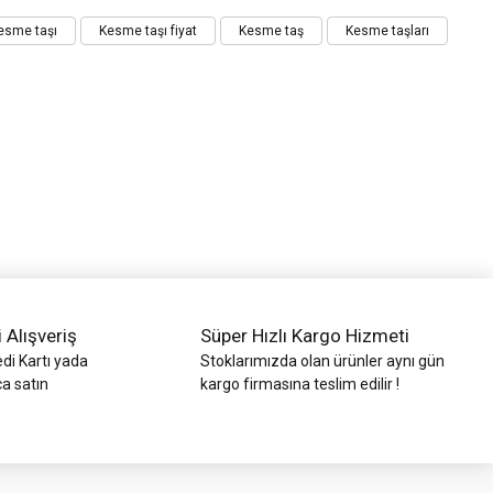
esme taşı
Kesme taşı fiyat
Kesme taş
Kesme taşları
i Alışveriş
Süper Hızlı Kargo Hizmeti
di Kartı yada
Stoklarımızda olan ürünler aynı gün
ca satın
kargo firmasına teslim edilir !