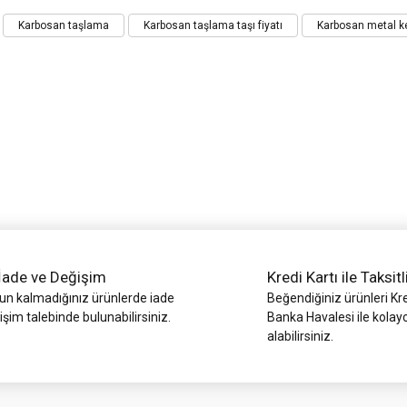
iz gördüğünüz noktaları öneri formunu kullanarak tarafımıza iletebilirsiniz.
Karbosan taşlama
Karbosan taşlama taşı fiyatı
Karbosan metal k
Bu ürüne ilk yorumu siz yapın!
Yorum Yaz
İade ve Değişim
Kredi Kartı ile Taksitl
Gönder
 kalmadığınız ürünlerde iade
Beğendiğiniz ürünleri Kre
işim talebinde bulunabilirsiniz.
Banka Havalesi ile kolay
alabilirsiniz.