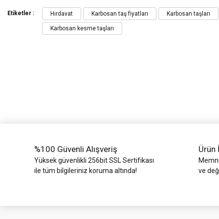
Bu ürünün fiyat bilgisi, resim, ürün açıklamalarında ve diğer konularda yeters
Görüş ve önerileriniz için teşekkür ederiz.
Etiketler :
Hırdavat
Karbosan taş fiyatları
Karbosan taşları
Karbosan kesme taşları
Ürün resmi kalitesiz, bozuk veya görüntülenemiyor.
Ürün açıklamasında eksik bilgiler bulunuyor.
Ürün bilgilerinde hatalar bulunuyor.
Ürün fiyatı diğer sitelerden daha pahalı.
Bu ürüne benzer farklı alternatifler olmalı.
%100 Güvenli Alışveriş
Ürün 
Yüksek güvenlikli 256bit SSL Sertifikası
Memnun
ile tüm bilgileriniz koruma altında!
ve değ