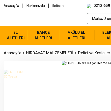
0212 659
Anasayfa
Hakkımızda
İletişim
EL
BAHÇE
AKÜLÜ EL
ELEK
ALETLERİ
ALETLERİ
ALETLERİ
AL
Anasayfa
HIRDAVAT MALZEMELERİ
Delici ve Kesiciler