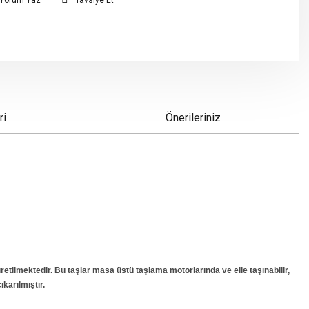
Yorum Yaz
Tavsiye Et
ri
Önerileriniz
etilmektedir. Bu taşlar masa üstü taşlama motorlarında ve elle taşınabilir,
karılmıştır.