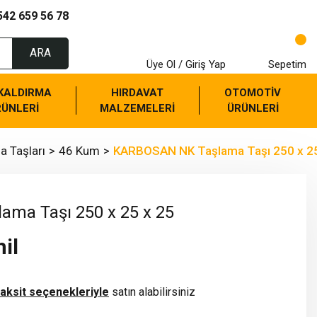
542 659 56 78
ARA
Üye Ol / Giriş Yap
Sepetim
 KALDIRMA
HIRDAVAT
OTOMOTİV
RÜNLERİ
MALZEMELERİ
ÜRÜNLERİ
a Taşları
46 Kum
KARBOSAN NK Taşlama Taşı 250 x 25
ma Taşı 250 x 25 x 25
il
taksit seçenekleriyle
satın alabilirsiniz