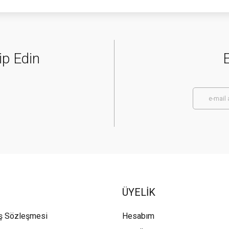
ip Edin
E
ÜYELİK
ış Sözleşmesi
Hesabım