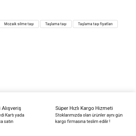
Mozaik silme taşı
Taşlama taşı
Taşlama taşı fiyatları
i Alışveriş
Süper Hızlı Kargo Hizmeti
di Kartı yada
Stoklarımızda olan ürünler aynı gün
ca satın
kargo firmasına teslim edilir !