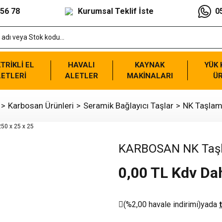
 56 78
Kurumsal Teklif İste
0
TRİKLİ EL
HAVALI
KAYNAK
YÜK
ETLERİ
ALETLER
MAKİNALARI
Ü
Karbosan Ürünleri
Seramik Bağlayıcı Taşlar
NK Taşlam
KARBOSAN NK Taşla
0,00 TL Kdv Dah
(%2,00 havale indirimi)
yada