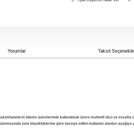
Fiyatı Düşünce Haber Ver
Yorumlar
Taksit Seçenekle
akımhanelerin bileme işlemlerinde kullanılmak üzere muhtelif ölçü ve evsafta ür
aşlanmasında tane büyüklüklerine göre tavsiye edilen kullanım alanları aşağıya çı