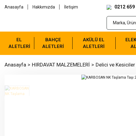
0212 659
Anasayfa
Hakkımızda
İletişim
EL
BAHÇE
AKÜLÜ EL
ELEK
ALETLERİ
ALETLERİ
ALETLERİ
AL
Anasayfa
HIRDAVAT MALZEMELERİ
Delici ve Kesiciler