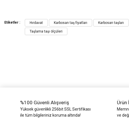
Bu ürünün fiyat bilgisi, resim, ürün açıklamalarında ve diğer konularda yeters
Görüş ve önerileriniz için teşekkür ederiz.
Etiketler :
Hırdavat
Karbosan taş fiyatları
Karbosan taşları
Taşlama taşı ölçüleri
Ürün resmi kalitesiz, bozuk veya görüntülenemiyor.
Ürün açıklamasında eksik bilgiler bulunuyor.
Ürün bilgilerinde hatalar bulunuyor.
Ürün fiyatı diğer sitelerden daha pahalı.
Bu ürüne benzer farklı alternatifler olmalı.
%100 Güvenli Alışveriş
Ürün 
Yüksek güvenlikli 256bit SSL Sertifikası
Memnun
ile tüm bilgileriniz koruma altında!
ve değ