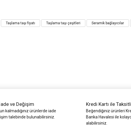
iz gördüğünüz noktaları öneri formunu kullanarak tarafımıza iletebilirsiniz.
Taşlama taşı fiyatı
Taşlama taşı çeşitleri
Seramik bağlayıcılar
Bu ürüne ilk yorumu siz yapın!
Yorum Yaz
İade ve Değişim
Kredi Kartı ile Taksitl
Gönder
 kalmadığınız ürünlerde iade
Beğendiğiniz ürünleri Kre
işim talebinde bulunabilirsiniz.
Banka Havalesi ile kolay
alabilirsiniz.