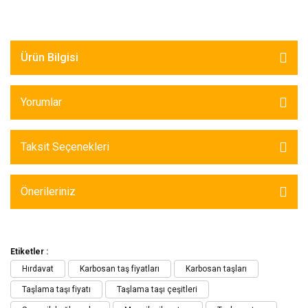
Ürün Bilgisi
Yorumlar
Taksit Seçenekleri
Önerileriniz
Etiketler :
Hırdavat
Karbosan taş fiyatları
Karbosan taşları
Taşlama taşı fiyatı
Taşlama taşı çeşitleri