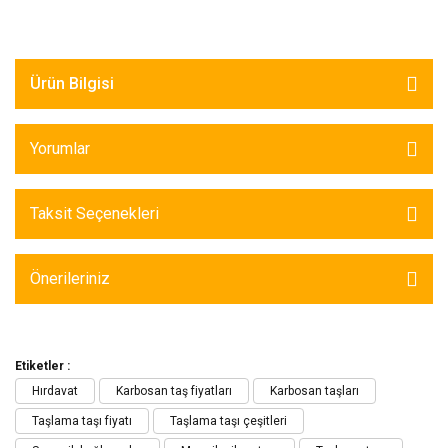
Ürün Bilgisi
Yorumlar
Taksit Seçenekleri
Önerileriniz
Etiketler :
Hırdavat
Karbosan taş fiyatları
Karbosan taşları
Taşlama taşı fiyatı
Taşlama taşı çeşitleri