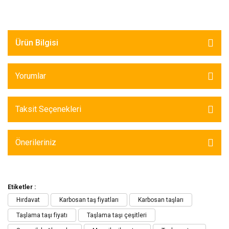
Ürün Bilgisi
Yorumlar
Taksit Seçenekleri
Önerileriniz
Etiketler :
Hırdavat
Karbosan taş fiyatları
Karbosan taşları
Taşlama taşı fiyatı
Taşlama taşı çeşitleri