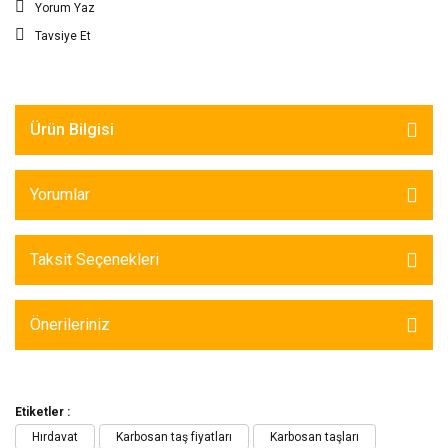
Yorum Yaz
Tavsiye Et
Ürün Bilgisi
Yorumlar
Taksit Seçenekleri
Önerileriniz
Etiketler :
Hırdavat
Karbosan taş fiyatları
Karbosan taşları