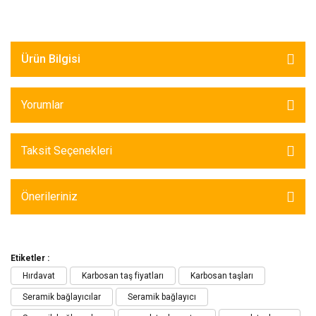
Ürün Bilgisi
Yorumlar
Taksit Seçenekleri
Önerileriniz
Etiketler :
Hırdavat
Karbosan taş fiyatları
Karbosan taşları
Seramik bağlayıcılar
Seramik bağlayıcı