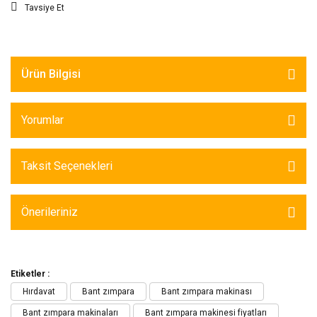
Tavsiye Et
Ürün Bilgisi
Yorumlar
Taksit Seçenekleri
Önerileriniz
Etiketler :
Hırdavat
Bant zımpara
Bant zımpara makinası
Bant zımpara makinaları
Bant zımpara makinesi fiyatları