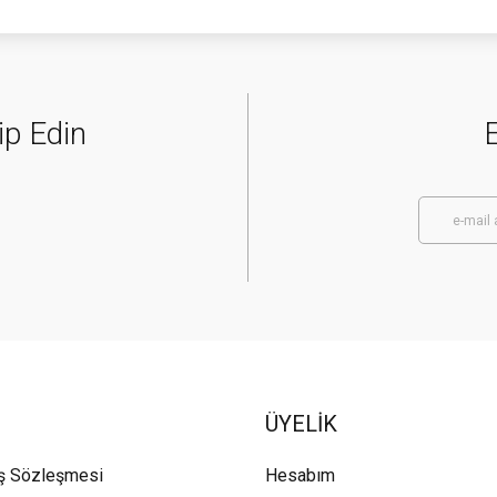
ip Edin
E
ÜYELİK
ış Sözleşmesi
Hesabım