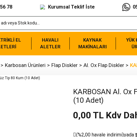
 56 78
Kurumsal Teklif İste
0
TRİKLİ EL
HAVALI
KAYNAK
YÜK
ETLERİ
ALETLER
MAKİNALARI
Ü
Karbosan Ürünleri
Flap Diskler
Al. Ox Flap Diskler
KA
KARBOSAN Al. Ox Fl
(10 Adet)
0,00 TL Kdv Dah
(%2,00 havale indirimi)
yada