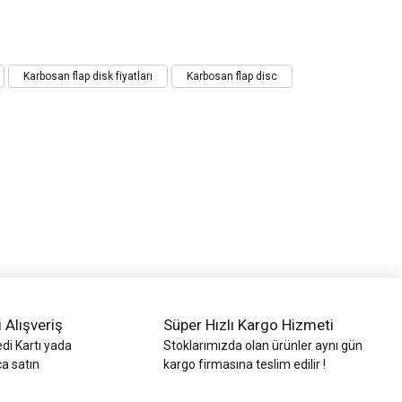
Karbosan flap disk fiyatları
Karbosan flap disc
i Alışveriş
Süper Hızlı Kargo Hizmeti
di Kartı yada
Stoklarımızda olan ürünler aynı gün
ca satın
kargo firmasına teslim edilir !