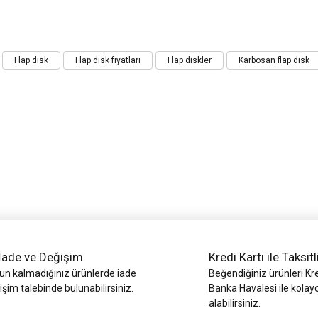
iz gördüğünüz noktaları öneri formunu kullanarak tarafımıza iletebilirsiniz.
Flap disk
Flap disk fiyatları
Flap diskler
Karbosan flap disk
Bu ürüne ilk yorumu siz yapın!
Yorum Yaz
İade ve Değişim
Kredi Kartı ile Taksitl
Gönder
 kalmadığınız ürünlerde iade
Beğendiğiniz ürünleri Kre
işim talebinde bulunabilirsiniz.
Banka Havalesi ile kolay
alabilirsiniz.