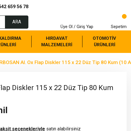
542 659 56 78
ARA
Üye Ol / Giriş Yap
Sepetim
 KALDIRMA
HIRDAVAT
OTOMOTİV
RÜNLERİ
MALZEMELERİ
ÜRÜNLERİ
RBOSAN Al. Ox Flap Diskler 115 x 22 Düz Tip 80 Kum (10 A
ap Diskler 115 x 22 Düz Tip 80 Kum
il
taksit seçenekleriyle
satın alabilirsiniz