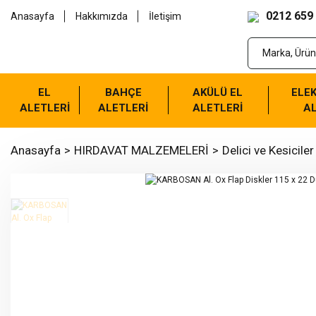
0212 659
Anasayfa
Hakkımızda
İletişim
EL
BAHÇE
AKÜLÜ EL
ELEK
ALETLERİ
ALETLERİ
ALETLERİ
AL
Anasayfa
HIRDAVAT MALZEMELERİ
Delici ve Kesiciler