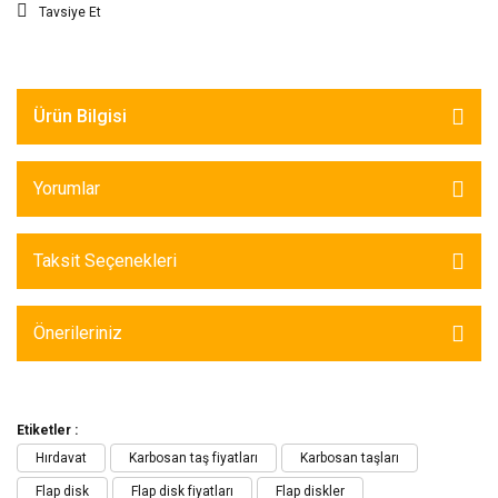
Tavsiye Et
Ürün Bilgisi
Yorumlar
Taksit Seçenekleri
Önerileriniz
Etiketler :
Hırdavat
Karbosan taş fiyatları
Karbosan taşları
Flap disk
Flap disk fiyatları
Flap diskler