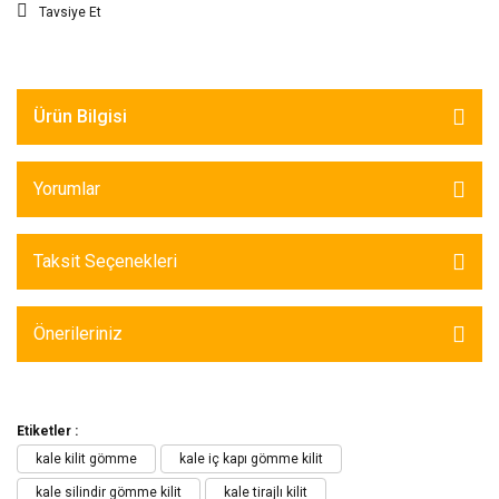
Tavsiye Et
Ürün Bilgisi
Yorumlar
Taksit Seçenekleri
Önerileriniz
Etiketler :
kale kilit gömme
kale iç kapı gömme kilit
kale silindir gömme kilit
kale tirajlı kilit