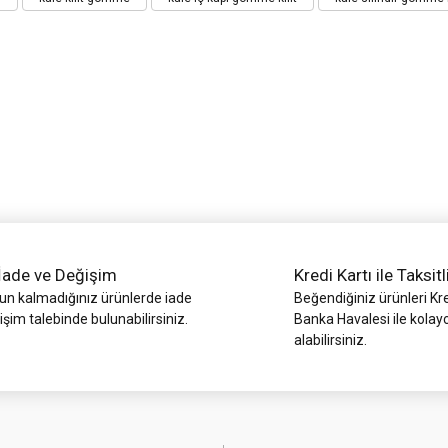
Bu ürüne ilk yorumu siz yapın!
Yorum Yaz
İade ve Değişim
Kredi Kartı ile Taksitl
Gönder
 kalmadığınız ürünlerde iade
Beğendiğiniz ürünleri Kre
işim talebinde bulunabilirsiniz.
Banka Havalesi ile kolay
alabilirsiniz.