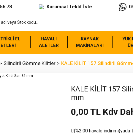
 56 78
Kurumsal Teklif İste
0
TRİKLİ EL
HAVALI
KAYNAK
YÜK
ETLERİ
ALETLER
MAKİNALARI
Ü
Silindirli Gömme Kilitler
KALE KİLİT 157 Silindirli Gömm
KALE KİLİT 157 Sili
mm
0,00 TL Kdv Dah
(%2,00 havale indirimi)
yada