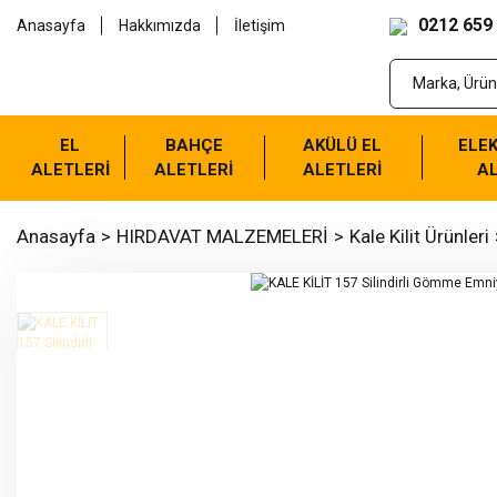
0212 659
Anasayfa
Hakkımızda
İletişim
EL
BAHÇE
AKÜLÜ EL
ELEK
ALETLERİ
ALETLERİ
ALETLERİ
AL
Anasayfa
HIRDAVAT MALZEMELERİ
Kale Kilit Ürünleri