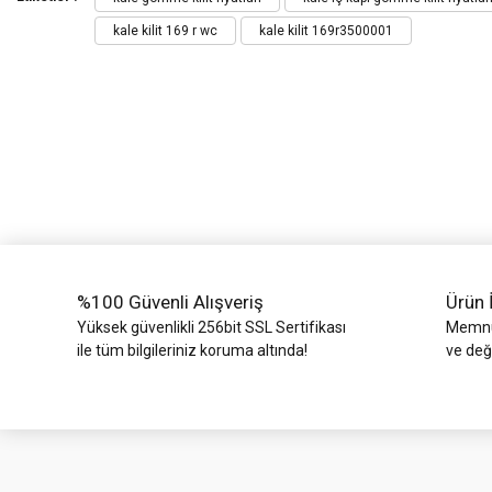
kale kilit 169 r wc
kale kilit 169r3500001
Ürün resmi kalitesiz, bozuk veya görüntülenemiyor.
Ürün açıklamasında eksik bilgiler bulunuyor.
Ürün bilgilerinde hatalar bulunuyor.
Ürün fiyatı diğer sitelerden daha pahalı.
Bu ürüne benzer farklı alternatifler olmalı.
%100 Güvenli Alışveriş
Ürün 
Yüksek güvenlikli 256bit SSL Sertifikası
Memnun
ile tüm bilgileriniz koruma altında!
ve değ