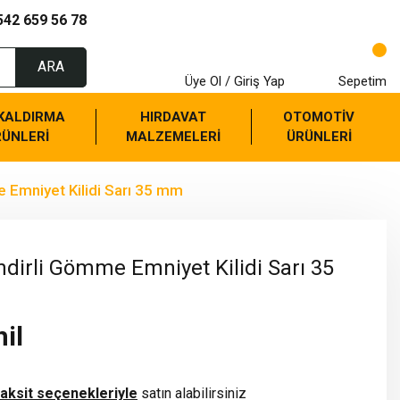
542 659 56 78
ARA
Üye Ol / Giriş Yap
Sepetim
 KALDIRMA
HIRDAVAT
OTOMOTİV
RÜNLERİ
MALZEMELERİ
ÜRÜNLERİ
e Emniyet Kilidi Sarı 35 mm
ndirli Gömme Emniyet Kilidi Sarı 35
il
taksit seçenekleriyle
satın alabilirsiniz