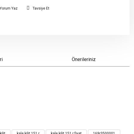
Yorum Yaz
Tavsiye Et
ri
Önerileriniz
ilit
kale kilit 151 r
kale kilit 151 r fiyat
169r3500001