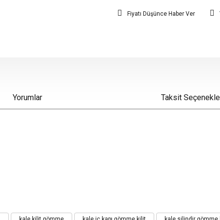
Fiyatı Düşünce Haber Ver
Yorumlar
Taksit Seçenekle
iz gördüğünüz noktaları öneri formunu kullanarak tarafımıza iletebilirsiniz.
ı
kale kilit gömme
kale iç kapı gömme kilit
kale silindir gömme k