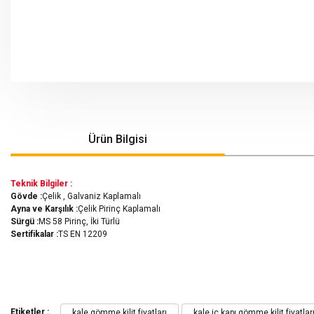
Ürün Bilgisi
Teknik Bilgiler :
Gövde :
Çelik , Galvaniz Kaplamalı
Ayna ve Karşılık :
Çelik Pirinç Kaplamalı
Sürgü :
MS 58 Pirinç, İki Türlü
Sertifikalar :
TS EN 12209
Bu ürünün fiyat bilgisi, resim, ürün açıklamalarında ve diğer konularda yeters
Görüş ve önerileriniz için teşekkür ederiz.
Etiketler :
kale gömme kilit fiyatları
kale iç kapı gömme kilit fiyatlar