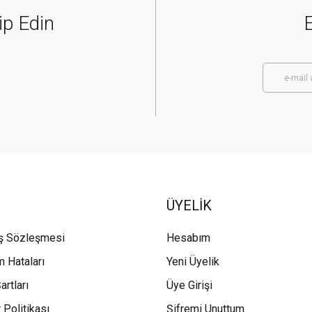
ip Edin
E
ÜYELİK
ış Sözleşmesi
Hesabım
m Hataları
Yeni Üyelik
artları
Üye Girişi
 Politikası
Şifremi Unuttum