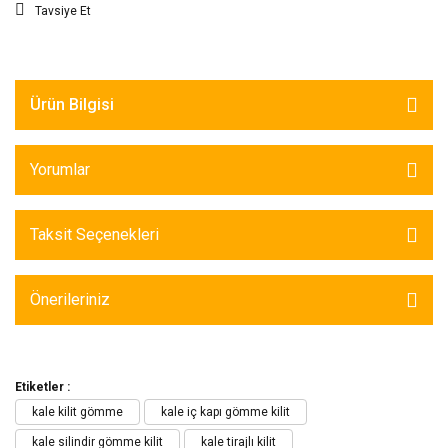
Tavsiye Et
Ürün Bilgisi
Yorumlar
Taksit Seçenekleri
Önerileriniz
Etiketler :
kale kilit gömme
kale iç kapı gömme kilit
kale silindir gömme kilit
kale tirajlı kilit