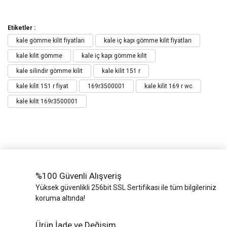
Etiketler :
kale gömme kilit fiyatları
kale iç kapı gömme kilit fiyatları
kale kilit gömme
kale iç kapı gömme kilit
kale silindir gömme kilit
kale kilit 151 r
kale kilit 151 r fiyat
169r3500001
kale kilit 169 r wc
kale kilit 169r3500001
%100 Güvenli Alışveriş
Yüksek güvenlikli 256bit SSL Sertifikası ile tüm bilgileriniz
koruma altında!
Ürün İade ve Değişim