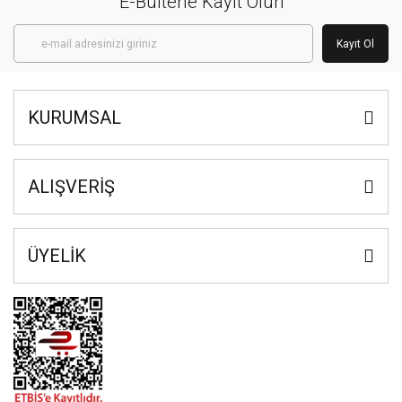
E-Bülten'e Kayıt Olun
Kayıt Ol
KURUMSAL
ALIŞVERİŞ
ÜYELİK