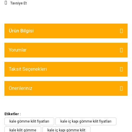
Tavsiye Et
Ürün Bilgisi
Yorumlar
Taksit Seçenekleri
Önerileriniz
Etiketler :
kale gömme kilit fiyatları
kale iç kapı gömme kilit fiyatları
kale kilit gömme
kale iç kapı gömme kilit