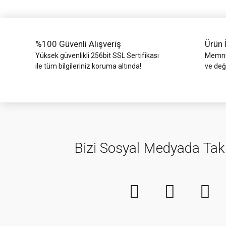
Ürün fiyatı diğer sitelerden daha pahalı.
Bu ürüne benzer farklı alternatifler olmalı.
%100 Güvenli Alışveriş
Ürün 
Yüksek güvenlikli 256bit SSL Sertifikası
Memnun
ile tüm bilgileriniz koruma altında!
ve değ
Bizi Sosyal Medyada Tak