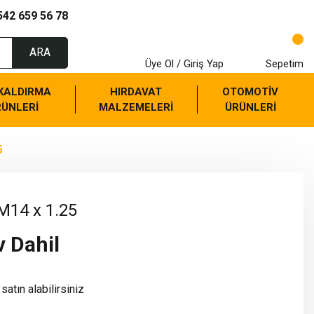
542 659 56 78
ARA
Üye Ol / Giriş Yap
Sepetim
 KALDIRMA
HIRDAVAT
OTOMOTİV
RÜNLERİ
MALZEMELERİ
ÜRÜNLERİ
5
 M14 x 1.25
v Dahil
satın alabilirsiniz