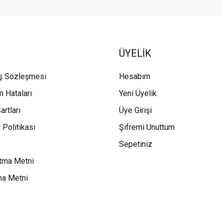
ÜYELİK
ış Sözleşmesi
Hesabım
m Hataları
Yeni Üyelik
artları
Üye Girişi
 Politikası
Şifremi Unuttum
Sepetiniz
tma Metni
ma Metni