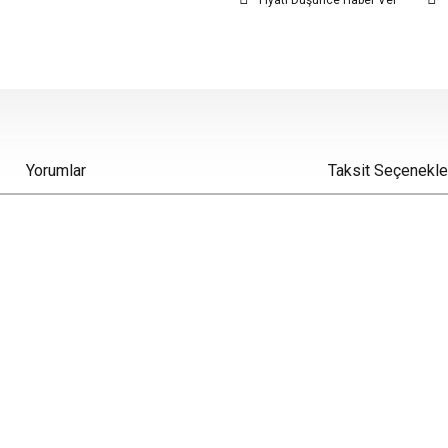
Fiyatı Düşünce Haber Ver
Yorumlar
Taksit Seçenekle
iz gördüğünüz noktaları öneri formunu kullanarak tarafımıza iletebilirsiniz.
Bu ürüne ilk yorumu siz yapın!
Yorum Yaz