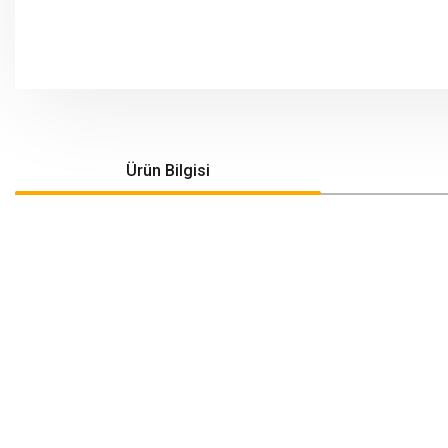
Ürün Bilgisi
Bu ürünün fiyat bilgisi, resim, ürün açıklamalarında ve diğer konularda yeters
Görüş ve önerileriniz için teşekkür ederiz.
Ürün resmi kalitesiz, bozuk veya görüntülenemiyor.
Ürün açıklamasında eksik bilgiler bulunuyor.
Ürün bilgilerinde hatalar bulunuyor.