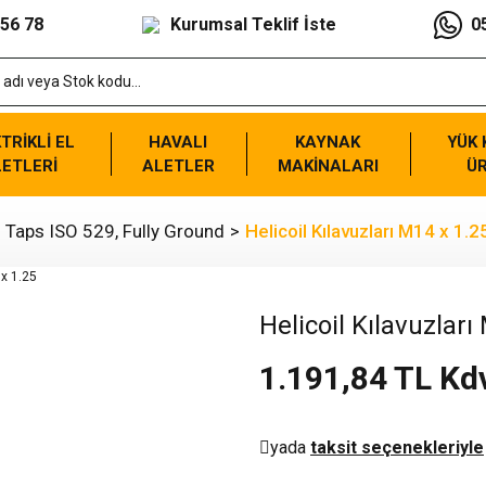
 56 78
Kurumsal Teklif İste
0
TRİKLİ EL
HAVALI
KAYNAK
YÜK
ETLERİ
ALETLER
MAKİNALARI
Ü
 - Taps ISO 529, Fully Ground
Helicoil Kılavuzları M14 x 1.2
Helicoil Kılavuzları
1.191,84 TL Kd
yada
taksit seçenekleriyle