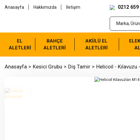
0212 659
Anasayfa
Hakkımızda
İletişim
EL
BAHÇE
AKÜLÜ EL
ELEK
ALETLERİ
ALETLERİ
ALETLERİ
AL
Anasayfa
Kesici Grubu
Diş Tamir
Helicoil - Kılavuzu