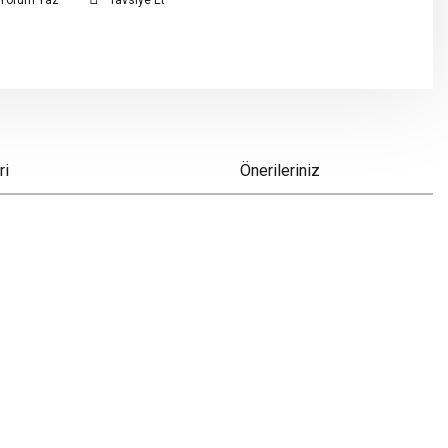
Yorum Yaz
Tavsiye Et
ri
Önerileriniz