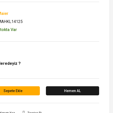
aier
MAHKL14125
tokta Var
Neredeyiz ?
Sepete Ekle
Hemen AL