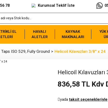
 56 78
Kurumsal Teklif İste
0
TRİKLİ EL
HAVALI
KAYNAK
YÜK
ETLERİ
ALETLER
MAKİNALARI
Ü
 - Taps ISO 529, Fully Ground
Helicoil Kılavuzları 3/8'' x 24
Helicoil Kılavuzları 
836,58 TL Kdv 
yada
taksit seçenekleriyle