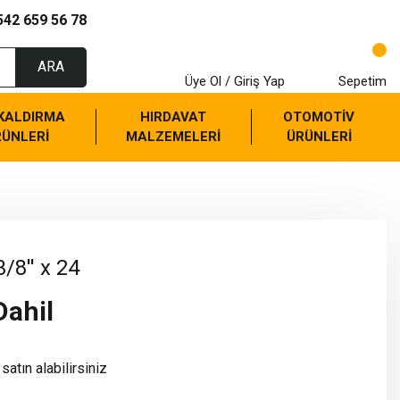
542 659 56 78
ARA
Üye Ol / Giriş Yap
Sepetim
 KALDIRMA
HIRDAVAT
OTOMOTİV
RÜNLERİ
MALZEMELERİ
ÜRÜNLERİ
3/8'' x 24
Dahil
satın alabilirsiniz