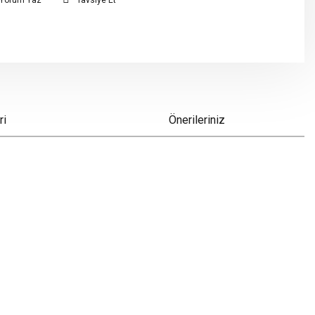
Yorum Yaz
Tavsiye Et
ri
Önerileriniz