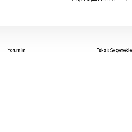
Fiyatı Düşünce Haber Ver
Yorumlar
Taksit Seçenekle
iz gördüğünüz noktaları öneri formunu kullanarak tarafımıza iletebilirsiniz.
Bu ürüne ilk yorumu siz yapın!
Yorum Yaz