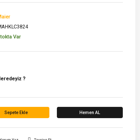
aier
MAHKLC3824
tokta Var
Neredeyiz ?
Sepete Ekle
Hemen AL