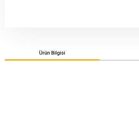
Ürün Bilgisi
Bu ürünün fiyat bilgisi, resim, ürün açıklamalarında ve diğer konularda yeters
Görüş ve önerileriniz için teşekkür ederiz.
Ürün resmi kalitesiz, bozuk veya görüntülenemiyor.
Ürün açıklamasında eksik bilgiler bulunuyor.
Ürün bilgilerinde hatalar bulunuyor.