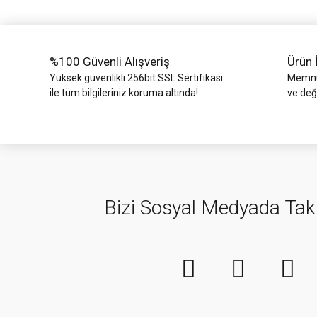
Ürün fiyatı diğer sitelerden daha pahalı.
Bu ürüne benzer farklı alternatifler olmalı.
%100 Güvenli Alışveriş
Ürün 
Yüksek güvenlikli 256bit SSL Sertifikası
Memnun
ile tüm bilgileriniz koruma altında!
ve değ
Bizi Sosyal Medyada Tak