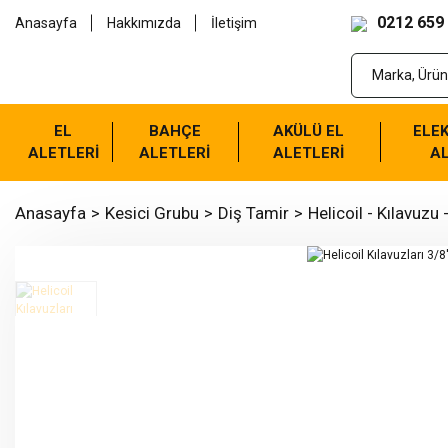
0212 659
Anasayfa
Hakkımızda
İletişim
EL
BAHÇE
AKÜLÜ EL
ELEK
ALETLERİ
ALETLERİ
ALETLERİ
AL
Anasayfa
Kesici Grubu
Diş Tamir
Helicoil - Kılavuzu