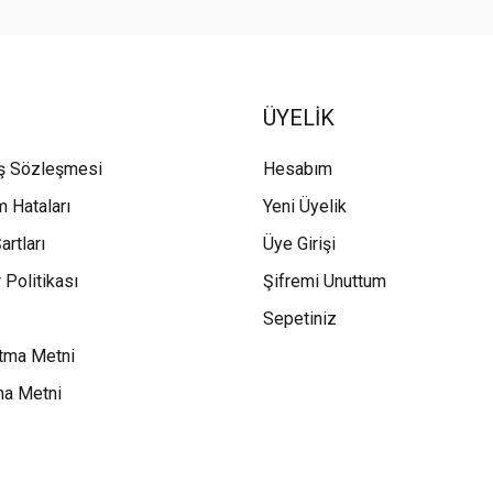
ÜYELİK
ış Sözleşmesi
Hesabım
m Hataları
Yeni Üyelik
artları
Üye Girişi
 Politikası
Şifremi Unuttum
Sepetiniz
tma Metni
ma Metni