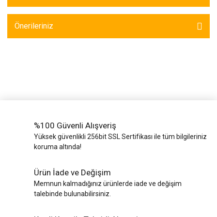
Yük Bantları ve
Ve Teli
Halatlar
Önerileriniz
Zincir Grubu
%100 Güvenli Alışveriş
Yüksek güvenlikli 256bit SSL Sertifikası ile tüm bilgileriniz
koruma altında!
Ürün İade ve Değişim
Memnun kalmadığınız ürünlerde iade ve değişim
talebinde bulunabilirsiniz.